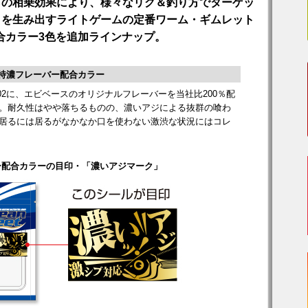
らの相乗効果により、様々なリグ＆釣り方でターゲッ
きを生み出すライトゲームの定番ワーム・ギムレット
配合カラー3色を追加ラインナップ。
特濃フレーバー配合カラー
02に、エビベースのオリジナルフレーバーを当社比200％配
。耐久性はやや落ちるものの、濃いアジによる抜群の喰わ
居るには居るがなかなか口を使わない激渋な状況にはコレ
ー配合カラーの目印・「濃いアジマーク」