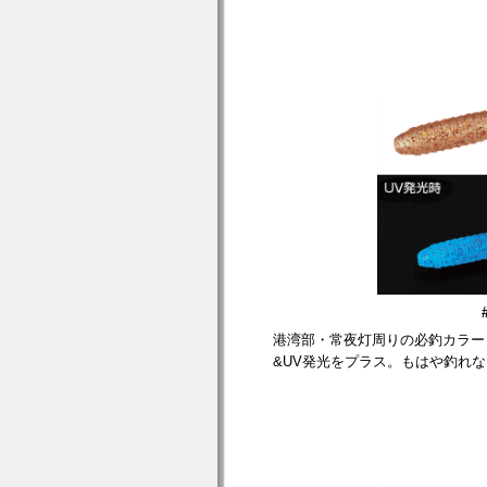
港湾部・常夜灯周りの必釣カラー・
&UV発光をプラス。もはや釣れ