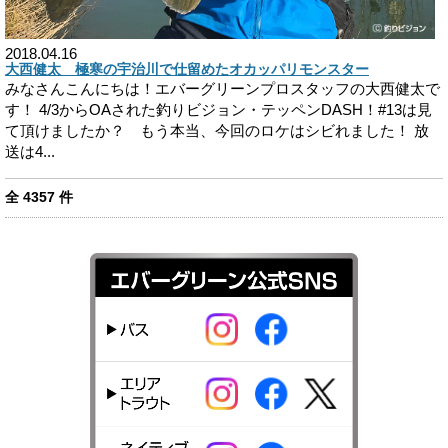
2018.04.16
大西健太 極寒の宇治川で仕留めたオカッパリモンスター
みなさんこんにちは！エバーグリーンプロスタッフの大西健太で
す！ 4/3からOAされた釣りビジョン・テッペンDASH！#13は見
て頂けましたか？ もう本当、今回のロケはシビれました！ 放
送は4...
全
4357
件