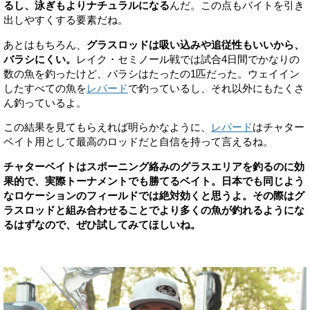
るし、泳ぎもよりナチュラルになる
んだ。この点もバイトを引き
出しやすくする要素だね。
あとはもちろん、
グラスロッドは吸い込みや追従性もいいから、
バラシにくい。
レイク・セミノール戦では試合4日間でかなりの
数の魚を釣ったけど、バラシはたったの1匹だった。ウェイイン
したすべての魚を
レパード
で釣っているし、それ以外にもたくさ
ん釣っているよ。
この結果を見てもらえれば明らかなように、
レパード
はチャター
ベイト用として最高のロッドだと自信を持って言えるね。
チャターベイトはスポーニング絡みのグラスエリアを釣るのに効
果的で、実際トーナメントでも勝てるベイト。日本でも同じよう
なロケーションのフィールドでは絶対効くと思うよ。その際はグ
ラスロッドと組み合わせることでより多くの魚が釣れるようにな
るはずなので、ぜひ試してみてほしいね。