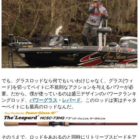
でも、グラスロッドなら何でもいいわけじゃなく、グラス(ウィ
ード)を切ってベイトに不規則なアクションを与えるパワーが必
要。だから、僕が使っているのは盛三デザインのパワークランキ
ングロッド、
パワーグラス
・
レパード
。このロッドは実はチャタ
ーベイトにも最高のロッドなんだ。
そのうえで、ロッドをあおるのと同時にリトリーブスピードをア