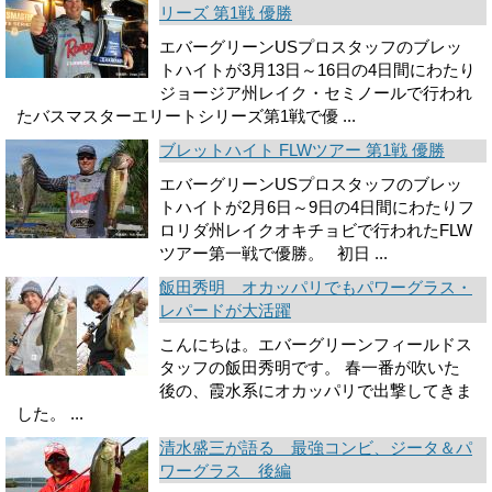
リーズ 第1戦 優勝
エバーグリーンUSプロスタッフのブレッ
トハイトが3月13日～16日の4日間にわたり
ジョージア州レイク・セミノールで行われ
たバスマスターエリートシリーズ第1戦で優 ...
ブレットハイト FLWツアー 第1戦 優勝
エバーグリーンUSプロスタッフのブレッ
トハイトが2月6日～9日の4日間にわたりフ
ロリダ州レイクオキチョビで行われたFLW
ツアー第一戦で優勝。 初日 ...
飯田秀明 オカッパリでもパワーグラス・
レパードが大活躍
こんにちは。エバーグリーンフィールドス
タッフの飯田秀明です。 春一番が吹いた
後の、霞水系にオカッパリで出撃してきま
した。 ...
清水盛三が語る 最強コンビ、ジータ＆パ
ワーグラス 後編