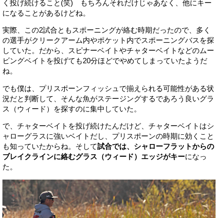
く投げ続けること(笑) もちろんそれだけじゃあなく、他にキー
になることがあるけどね。
実際、この2試合ともスポーニングが絡む時期だったので、多く
の選手がクリークアーム内やポケット内でスポーニングバスを探
していた。だから、スピナーベイトやチャターベイトなどのムー
ビングベイトを投げても20分ほどでやめてしまっていたようだ
ね。
でも僕は、プリスポーンフィッシュで揃えられる可能性がある状
況だと判断して、そんな魚がステージングするであろう良いグラ
ス（ウィード）を探すのに集中していた。
で、チャターベイトを投げ続けたんだけど、チャターベイトはシ
ャローグラスに強いベイトだし、プリスポーンの時期に効くこと
も知っていたからね。そして
試合では、シャローフラットからの
ブレイクラインに絡むグラス（ウィード）エッジがキー
になっ
た。