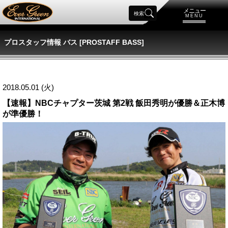
メニュー
検索
MENU
プロスタッフ情報 バス [PROSTAFF BASS]
2018.05.01 (火)
【速報】NBCチャプター茨城 第2戦 飯田秀明が優勝＆正木博
が準優勝！