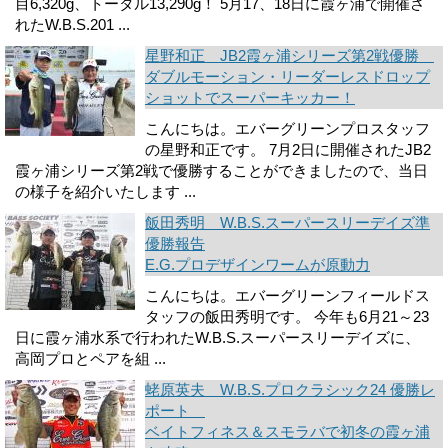
目6,320g、トータル13,290g！ 5月17、18日に霞ヶ浦で開催さ
れたW.B.S.201 ...
星野和正 JB2霞ヶ浦シリーズ第2戦優勝
ダブルモーション・リーダーレスドロップ
ショットでスーパーキッカー！
こんにちは。エバーグリーンプロスタッフ
の星野和正です。 7月2日に開催されたJB2
霞ヶ浦シリーズ第2戦で優勝することができましたので、当日
の様子を紹介いたします ...
飯田秀明 W.B.S.スーパースリーデイズ準
優勝報告
E.G.プロデザインワームが原動力
こんにちは。エバーグリーンフィールドス
タッフの飯田秀明です。 今年も6月21～23
日に霞ヶ浦水系で行われたW.B.S.スーパースリーデイズに、
高岡プロとペアを組 ...
蛯原英夫 W.B.S.プロクラシック24 優勝レ
ポート
ベイトフィネス＆スモラバで初冬の霞ヶ浦