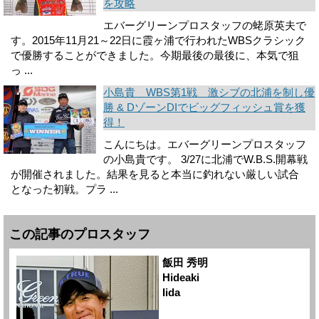
を攻略
エバーグリーンプロスタッフの蛯原英夫で
す。2015年11月21～22日に霞ヶ浦で行われたWBSクラシック
で優勝することができました。今期最後の最後に、本気で狙
っ ...
小島貴 WBS第1戦 激シブの北浦を制し優
勝 & DゾーンDIでビッグフィッシュ賞を獲
得！
こんにちは。エバーグリーンプロスタッフ
の小島貴です。 3/27に北浦でW.B.S.開幕戦
が開催されました。結果を見ると本当に釣れない厳しい試合
となった初戦。プラ ...
この記事のプロスタッフ
飯田 秀明
Hideaki
Iida