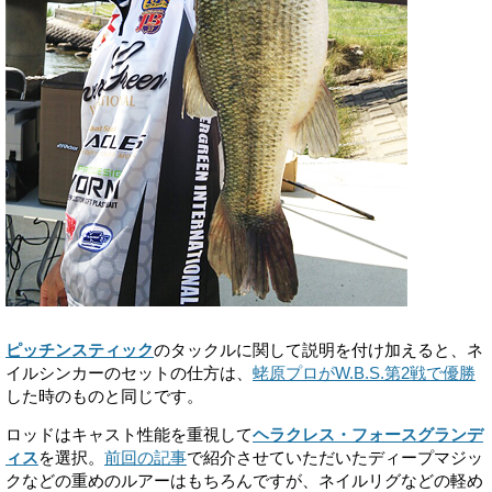
ピッチンスティック
のタックルに関して説明を付け加えると、ネ
イルシンカーのセットの仕方は、
蛯原プロがW.B.S.第2戦で優勝
した時のものと同じです。
ロッドはキャスト性能を重視して
ヘラクレス・フォースグランデ
ィス
を選択。
前回の記事
で紹介させていただいたディープマジッ
クなどの重めのルアーはもちろんですが、ネイルリグなどの軽め