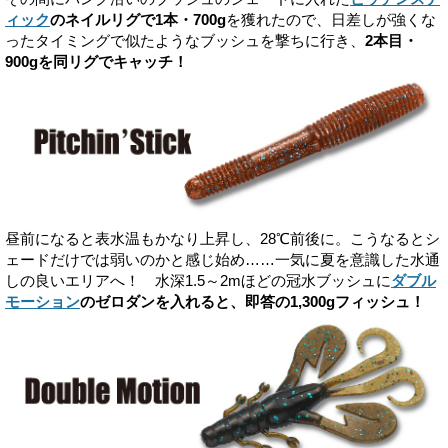
ィック
のネイルリグで1本・700g
を獲れたので、日差しが強くな
ったタイミングで似たようなブッシュを撃ちに行き、
2本目・
900gを同リグでキャッチ！
昼前になると表水温もかなり上昇し、28℃前後に。こうなるとシ
ェードだけでは弱いのかと感じ始め……一気に夏を意識した水通
しの良いエリアへ！ 水深1.5～2mほどの冠水ブッシュに
ダブル
モーション
のゼロダンを入れると、即答の1,300gフィッシュ！