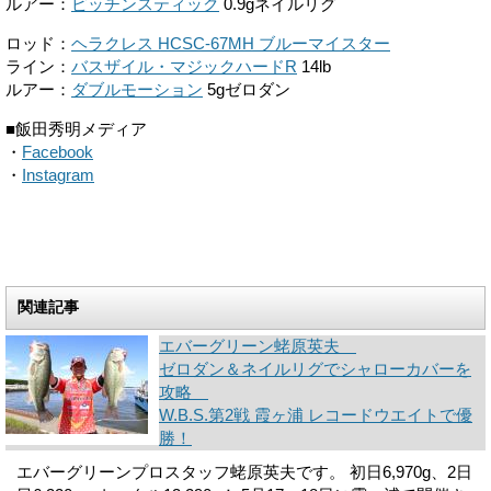
ルアー：
ピッチンスティック
0.9gネイルリグ
ロッド：
ヘラクレス HCSC-67MH ブルーマイスター
ライン：
バスザイル・マジックハードR
14lb
ルアー：
ダブルモーション
5gゼロダン
■飯田秀明メディア
・
Facebook
・
Instagram
関連記事
エバーグリーン蛯原英夫
ゼロダン＆ネイルリグでシャローカバーを
攻略
W.B.S.第2戦 霞ヶ浦 レコードウエイトで優
勝！
エバーグリーンプロスタッフ蛯原英夫です。 初日6,970g、2日