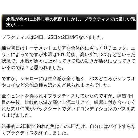
水温が徐々に上昇し春の気配！しかし、プラクティスでは厳しい現
実が……
プラクティスは24日、25日の2日間行ないました。
練習初日はトーナメントエリアを全体的にざっくりチェック。エ
リアによってですが水温は10℃前後、高い所で13℃ほどといった
状況で、水温が徐々に上がってきて魚の動きが活発になってきて
いるのでは？と思われました。
ですが、シャローには生命感が全く無く、バスどころかシラウオ
やコイなどの他魚種もほとんど見られませんでした。
全くヒントを得られずプラクティスしていたのですが、練習2日
目の午後、比較的水温が高い上流エリアで、練習に付き合ってく
れた釣り仲間がバックシートでグッドコンディションのバスを釣
り上げました。
結果的に2日間で釣れた魚はこの1匹だけ。自分にはバイトすらな
くプラクティスを終了しました。