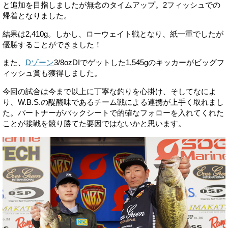
と追加を目指しましたが無念のタイムアップ。2フィッシュでの
帰着となりました。
結果は2,410g。しかし、ローウェイト戦となり、紙一重でしたが
優勝することができました！
また、
Dゾーン
3/8ozDIでゲットした1,545gのキッカーがビッグフ
ィッシュ賞も獲得しました。
今回の試合は今まで以上に丁寧な釣りを心掛け、そしてなによ
り、W.B.S.の醍醐味であるチーム戦による連携が上手く取れまし
た。パートナーがバックシートで的確なフォローを入れてくれた
ことが接戦を競り勝てた要因ではないかと思います。