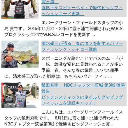
霞ヶ浦
強風下をスピナーベイトで歴代ビッグフィ
ッシュレコード更新！
エバーグリーン・フィールドスタッフの小
島 貴です。 2015年11月21～22日に霞ヶ浦で開催されたW.B.S.
プロクラシック24でW.B.S.レコードを更新す ...
清水盛三が語る 春のタフを制するパワー
フィッシング・シャロー戦略
スポーニングが絡むことでバスのムードが
一転、急激な変化に見舞われることが多い
季節、春。そんな春の気難しいバス相手
に、清水盛三が取った戦略は、もちろんパワーフィッ ...
飯田秀明 NBCチャプター茨城 第3戦 優勝
報告
ピッチンスティックのネイルリグでビッグ
フィッシュを連続キャッチ！
こんにちは。エバーグリーンフィールドス
タッフの飯田秀明です。 6月1日に霞ヶ浦・北浦で行われた
NBCチャプター茨城第3戦で優勝＆ビッグフィッシュ賞 ...