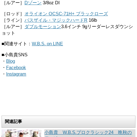
［ルアー］
Dゾーン
3/8oz DI
［ロッド］
オライオン OCSC-71H+ ブラックローズ
［ライン］
バスザイル・マジックハードR
16lb
［ルアー］
ダブルモーション
3.6インチ 9gリーダーレスダウンシ
ョット
■関連サイト：
W.B.S. on LINE
■小島貴SNS
・
Blog
・
Facebook
・
Instagram
関連記事
小島貴 W.B.S.プロクラシック24 晩秋の