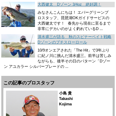
大西健太 Dゾーン 3/4oz 絶好調！
みなさんこんにちは！ エバーグリーンプ
ロスタッフ、琵琶湖OKガイドサービスの
大西健太です！ 春先から現在に至るまで
非常にデカいのがよく釣れているD ...
清水盛三が語る 秋のスピナーベイト戦略
Dゾーンのプチスローロール
10/9オンエアされた「The Hit」で3年ぶり
に紀ノ川に挑んだ清水盛三。前半は苦しみ
ながらも、後半その日のパターン「Dゾー
ン アユカラー シルバーブレードの ...
この記事のプロスタッフ
小島 貴
Takashi
Kojima