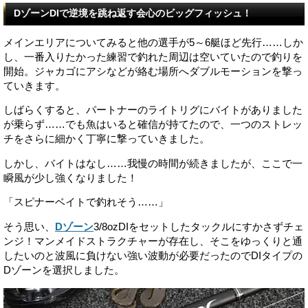
DゾーンDIで逆境を跳ね返す会心のビッグフィッシュ！
メインエリアについてみると他の選手が5～6艇ほど先行……しか
し、一番入りたかった練習で釣れた周辺は空いていたので釣りを
開始。ジャカゴにアシなどが絡む場所へダブルモーションを撃っ
ていきます。
しばらくすると、パートナーのライトリグにバイトがありました
が乗らず……でも魚はいると確信が持てたので、一つのストレッ
チをさらに細かく丁寧に撃っていきました。
しかし、バイトはなし……我慢の時間が続きましたが、ここで一
瞬風が少し強くなりました！
「スピナーベイトで釣れそう……」
そう思い、
Dゾーン
3/8ozDIをセットしたタックルにすかさずチェ
ンジ！マンメイドストラクチャーが存在し、そこをゆっくりと通
したいのと波風に負けない強い波動が必要だったのでDIタイプの
Dゾーンを選択しました。