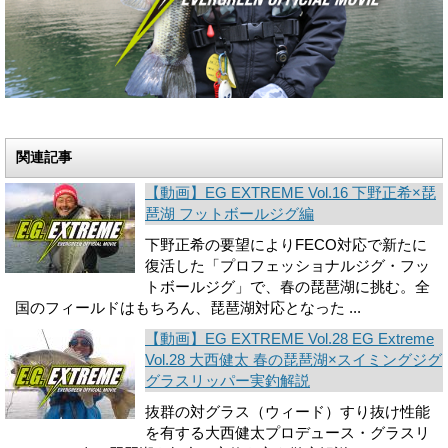
関連記事
【動画】EG EXTREME Vol.16 下野正希×琵
琶湖 フットボールジグ編
下野正希の要望によりFECO対応で新たに
復活した「プロフェッショナルジグ・フッ
トボールジグ」で、春の琵琶湖に挑む。全
国のフィールドはもちろん、琵琶湖対応となった ...
【動画】EG EXTREME Vol.28 EG Extreme
Vol.28 大西健太 春の琵琶湖×スイミングジグ
グラスリッパー実釣解説
抜群の対グラス（ウィード）すり抜け性能
を有する大西健太プロデュース・グラスリ