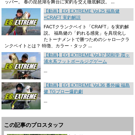
ッパー。 春の琵琶湖を舞台に実釣を交え徹底解説。 ...
【動画】EG EXTREME Vol.25 福島健
×CRAFT 実釣解説
FACTクランクベイト「CRAFT」を実釣解
説。 福島健の「釣れる感覚」を具現化し
たトーナメントで勝つためのシャロ―クラ
ンクベイト­とは？ 特徴、カラー・タック ...
【動画】EG EXTREME Vol.37 関和学 霞ヶ
浦水系フットボールジグゲーム
...
【動画】EG EXTREME Vol.36 番外編 福島
健 TGブロー爆釣劇
...
この記事のプロスタッフ