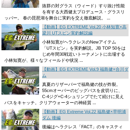
抜群の対グラス（ウィード）すり抜け性能
を有する大西健太プロデュース・グラスリ
ッパー。 春の琵琶湖を舞台に実釣を交え徹底解説。 ...
【動画】EG EXTREME Vol.20 小林知寛×高
梁川 UTスピン実釣解説編
小林知寛がヘラクレスのNewアイテム
「UTスピン」を実釣解説。JB TOP 50をは
じめ年間30戦近いトーナメントに出場する
小林知寛が、様々なフィ­ールドや状況 ...
【動画】EG EXTREME Vol.9 福島健×合川ダ
ム
真夏のリザーバーで福島健の技が炸裂。
55cmオーバーのビッグバスを皮切りに、
C-4ジグ+C-4シュリンプでたて続けに見え
バスをキャッチ。クリアウォーターの神経質 ...
【動画】EG Extreme Vol.22 福島健×早明浦
ダム 後編
後編はヘラクレス「FACT」のキャスティ