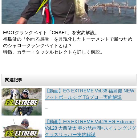
FACTクランクベイト「CRAFT」を実釣解説。
福島健の「釣れる感覚」を具現化したトーナメントで勝つため
のシャロ―クランクベイト­とは？
特徴、カラー・タックルセレクトを詳しく解説。
関連記事
【動画】EG EXTREME Vol.36 福島健 NEW
フットボールジグ TGブロー実釣解説
...
【動画】EG EXTREME Vol.28 EG Extreme
Vol.28 大西健太 春の琵琶湖×スイミングジグ
グラスリッパー実釣解説