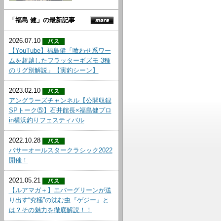
「福島 健」の最新記事
2026.07.10
【YouTube】福島健「喰わせ系ワー
ムを超越したフラッターギズモ 3種
のリグ別解説」【実釣シーン】
2023.02.10
アングラーズチャンネル【公開収録
SPトーク⑤】石井館長×福島健プロ
in横浜釣りフェスティバル
2022.10.28
バサーオールスタークラシック2022
開催！
2021.05.21
【ルアマガ＋】エバーグリーンが送
り出す“究極”の沈む虫『ゲジー』と
は？その魅力を徹底解説！！