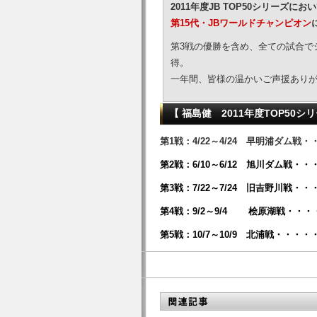
2011年度JB TOP50シリーズ
第15代・JBワールドチャンピオン
第3戦の優勝を含め、全ての試合で
得。
一年間、皆様の温かいご声援あり
【 福島健 2011年度TOP50シ
第1戦：4/22～4/24 早明浦ダム戦・
第2戦：6/10～6/12 旭川ダム戦・・
第3戦：7/22～7/24 旧吉野川戦・・
第4戦：9/2～9/4 桧原湖戦・・・
第5戦：10/7～10/9 北浦戦・・・・