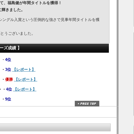
において、福島健が年間タイトルを獲得！
に輝きました。
シングル入賞という圧倒的な強さで見事年間タイトルを獲
がとうございました。
リーズ成績 】
・・
4位
・・
3位
【レポート】
・・
優勝
【レポート】
・・
4位
【レポート】
・・
9位