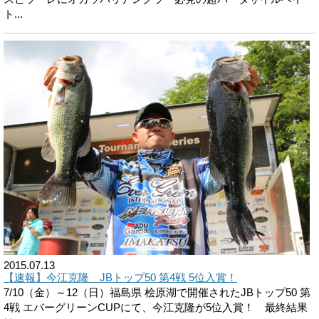
ト...
2015.07.13
【速報】今江克隆 JBトップ50 第4戦 5位入賞！
7/10（金）～12（日）福島県 桧原湖で開催されたJBトップ50 第
4戦 エバーグリーンCUPにて、今江克隆が5位入賞！ 最終結果