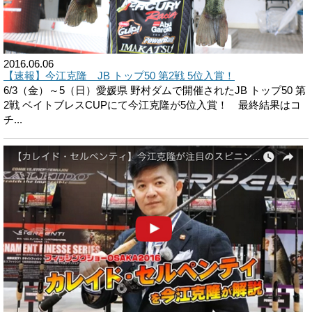
2016.06.06
【速報】今江克隆 JB トップ50 第2戦 5位入賞！
6/3（金）～5（日）愛媛県 野村ダムで開催されたJB トップ50 第
2戦 ベイトブレスCUPにて今江克隆が5位入賞！ 最終結果はコ
チ...