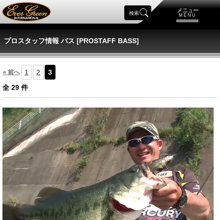
メニュー
検索
MENU
プロスタッフ情報 バス [PROSTAFF BASS]
1
2
3
« 前へ
全
29
件