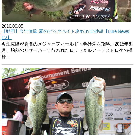
2016.09.05
【動画】今江克隆 夏のビッグベイト攻め in 金砂胡【Lure News
TV】
今江克隆が真夏のメジャーフィールド・金砂湖を攻略。2015年8
月、灼熱のリザーバーで行われたロッド＆ルアーテストロケの模
様...