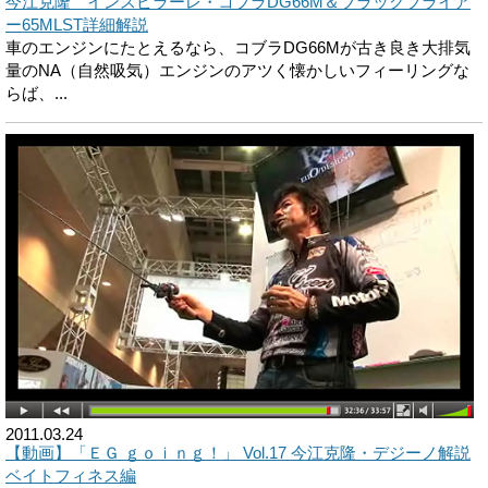
今江克隆 インスピラーレ・コブラDG66M＆ブラックブライア
ー65MLST詳細解説
車のエンジンにたとえるなら、コブラDG66Mが古き良き大排気
量のNA（自然吸気）エンジンのアツく懐かしいフィーリングな
らば、...
2011.03.24
【動画】「ＥＧ ｇｏｉｎｇ！」 Vol.17 今江克隆・デジーノ解説
ベイトフィネス編