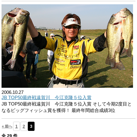
2006.10.27
JB TOP50最終戦遠賀川 今江克隆５位入賞
JB TOP50最終戦遠賀川 今江克隆５位入賞 そして今期2度目と
なるビッグフィッシュ賞を獲得！ 最終年間総合成績3位
1
2
3
« 前へ
全
29
件