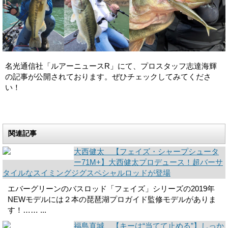
名光通信社「ルアーニュースR」にて、プロスタッフ志達海輝
の記事が公開されております。ぜひチェックしてみてくださ
い！
関連記事
大西健太 【フェイズ・シャープシュータ
ー71M+】大西健太プロデュース！超バーサ
タイルなスイミングジグスペシャルロッドが登場
エバーグリーンのバスロッド「フェイズ」シリーズの2019年
NEWモデルには２本の琵琶湖プロガイド監修モデルがありま
す！…… ...
福島直城 【キーは“当てて止める”】しっか