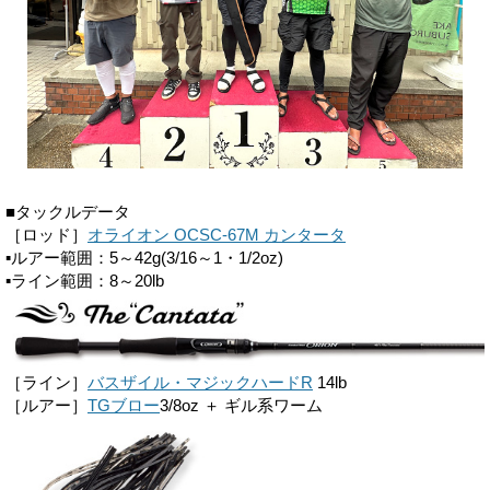
■タックルデータ
［ロッド］
オライオン OCSC-67M カンタータ
▪ルアー範囲：5～42g(3/16～1・1/2oz)
▪ライン範囲：8～20lb
［ライン］
バスザイル・マジックハードR
14lb
［ルアー］
TGブロー
3/8oz ＋ ギル系ワーム