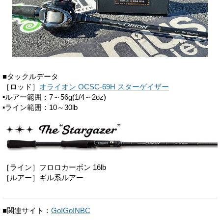
■タックルデータ
［ロッド］
オライオン OCSC-69H スターゲイザー
▪ルアー範囲：7～56g(1/4～2oz)
▪ライン範囲：10～30lb
［ライン］フロロカーボン 16lb
［ルアー］ギル系ルアー
■関連サイト：
Go!Go!NBC