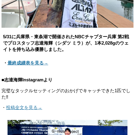
5/31に兵庫県・東条湖で開催されたNBCチャプター兵庫 第2戦
でプロスタッフ志達海輝（シダツ ミラ）が、1本2,028gのウェ
イトを持ち込み優勝しました。
・
最終成績表を見る→
■志達海輝Instagramより
完璧なタックルセッティングのおかげでキャッチできた1匹でし
た‼️
・
投稿全文を見る→