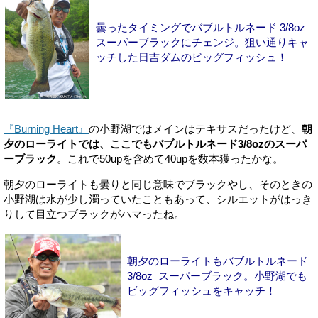
曇ったタイミングでバブルトルネード 3/8oz
スーパーブラックにチェンジ。狙い通りキャ
ッチした日吉ダムのビッグフィッシュ！
『Burning Heart』
の小野湖ではメインはテキサスだったけど、
朝
夕のローライトでは、ここでもバブルトルネード3/8ozのスーパ
ーブラック
。これで50upを含めて40upを数本獲ったかな。
朝夕のローライトも曇りと同じ意味でブラックやし、そのときの
小野湖は水が少し濁っていたこともあって、シルエットがはっき
りして目立つブラックがハマったね。
朝夕のローライトもバブルトルネード
3/8oz スーパーブラック。小野湖でも
ビッグフィッシュをキャッチ！