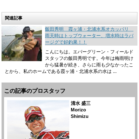
関連記事
飯田秀明 霞ヶ浦・北浦水系オカッパリ
雨天時はトップウォーター、増水時はラバ
ージグで好釣果！！
こんにちは。エバーグリーン・フィールド
スタッフの飯田秀明です。今年は梅雨明け
から猛暑が続き、さらに雨も少なかったこ
とから、私のホームである霞ヶ浦・北浦水系の水は ...
この記事のプロスタッフ
清水 盛三
Morizo
Shimizu