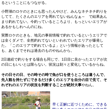
るということにもつながる。
小野湖のロケのときにも思ったんやけど、みんなネチネチ釣りを
してて、たくさんのエリアを周れてないねんなぁ～ で結果あん
まり釣れてない。今釣っているところより、もっといいエリアが
あるかもしれへんのにね。
実際ロケのときも、地元の事前情報で釣れているというエリアで
は全くダメで、全然釣れてないといわれていたエリアが爆発し
た。「このエリアで釣れているよ」という情報があったとして
も、あくまでそれは過去のものやねんから。
2日連続で釣りをする場合も同じで、1日目に良かったエリアが次
の日にもいいとは限らない。状況は刻々と変化しているからね。
その日その日、その時その時で魚が口を使うところは違うんで、
先入観を持たずにできるだけ多くのエリアを自分の目で見て、そ
れぞれのエリアの状況を判断することが絶対大事
やねん。
早く正解に近づくために、できる