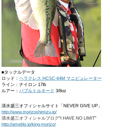
■タックルデータ
ロッド：
ヘラクレス HCSC-64M マニピュレーター
ライン：ナイロン 17lb
ルアー：
バブルトルネード
3/8oz
清水盛三オフィシャルサイト「NEVER GIVE UP」
http://www.morizoshimizu.jp/
清水盛三オフィシャルブログ“I HAVE NO LIMIT”
http://ameblo.jp/king-morizo/