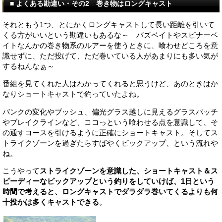
■ よくある勘違い・その2 巻き物はロングキャスト
それともう1つ、とにかくロングキャストして長い距離を引いて
くる方がいいという勘違いもあるな～ バズベイトやスピナーベ
イトなんかの巻き物系のルアーを使うときに、喰わせどころを意
識せずに、ただ投げて、ただ巻いている人があまりにも多い気が
するねんなぁ～
番組を見てくれた人はわかってくれると思うけど、あのときはか
なりショートキャストで釣っていたよね。
バンクの変化やブッシュ、偏光グラス越しに見えるグラスパッチ
やブレイクラインなど、ココっという喰わせる点を意識して、そ
の通すコースを引けるように正確にショートキャスト。そしてス
トライクゾーンを過ぎたらすばやくピックアップ、という流れや
ね。
こうやって
ストライクゾーンを意識した、ショートキャスト＆ス
ピーディーなピックアップという釣りをしていけば、1日という
時間で考えると、ロングキャストでダラダラ巻いてくるよりも何
十投かは多くキャストできる
。