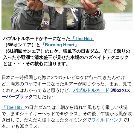
バブルトルネードがキーになった
『The Hit』
（6/6オンエア）と
『Burning Heart』
（6/1初回オンエア）のロケ。強風下の日吉ダム、そして濁りの
入った小野湖で清水盛三が見せた本場のバズベイトテクニック
とは・・・その核心に迫ります。
日本に一時帰国した際に2つのテレビロケに行ってきたんやけ
ど、両方のロケでキーになったルアーが同じやった。まぁ、見て
くれた人はわかってると思うけど、
バブルトルネード
3/8ozのス
ーパーブラック
でしたね～
『The Hit』
の日吉ダムでは、朝から晴れて風もなく厳しい状況
で、まずシェイキーヘッドで40クラス。その後、午後から風が吹
き出して、だんだん強くなったタイミングで
ワイルドハンチ
で1
本。でも30クラス。