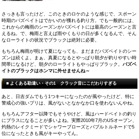
さっきも言ったけど、このときのロケのような感じで、スポーン
時期のバズベイトはでかいのが獲れる釣り方。でも一般的には、
これからの梅雨のシーズンがバズベイトには最高のシーズンと言
えるね。で、梅雨と言えば雨やくもりの日が多くなるんで、そん
なローライトの状況でブラックは絶対に必要。
もちろん梅雨が明けて夏になっても、まだまだバズベイトのシー
ズンは続くよ。まぁ、真夏になるとやっぱり朝夕が釣りやすい時
間帯になるけど、朝夕のローライトもやっぱりブラック。
バズベ
イトのブラックはホンマに外せませんね～
■ よくある勘違い・その1 クラック音にこだわりすぎる
あと、日吉ダムでもう1つキーになったのが風やったけど、特に
警戒心の強いプリは、風がないとなかなか口を使わないんやね。
もちろんアフター以降でもそうやけど、風はハードベイトの釣り
にプラスになることが多いよね。実際2010年7月のUSオープン、
灼熱のレイクミードでシャワーブローズとバブルトルネードで5
位になったときも風がキーやってん。