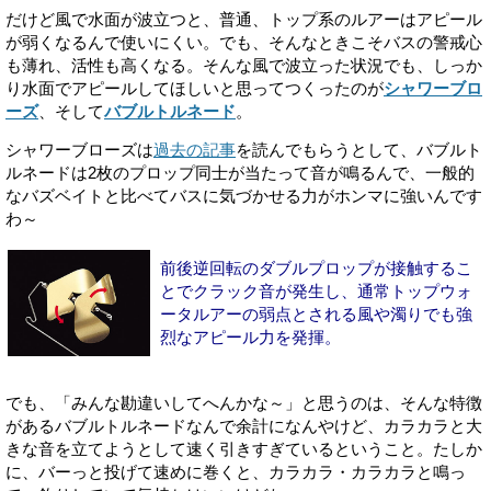
だけど風で水面が波立つと、普通、トップ系のルアーはアピール
が弱くなるんで使いにくい。でも、そんなときこそバスの警戒心
も薄れ、活性も高くなる。そんな風で波立った状況でも、しっか
り水面でアピールしてほしいと思ってつくったのが
シャワーブロ
ーズ
、そして
バブルトルネード
。
シャワーブローズは
過去の記事
を読んでもらうとして、バブルト
ルネードは2枚のプロップ同士が当たって音が鳴るんで、一般的
なバズベイトと比べてバスに気づかせる力がホンマに強いんです
わ～
前後逆回転のダブルプロップが接触するこ
とでクラック音が発生し、通常トップウォ
ータルアーの弱点とされる風や濁りでも強
烈なアピール力を発揮。
でも、「みんな勘違いしてへんかな～」と思うのは、そんな特徴
があるバブルトルネードなんで余計になんやけど、カラカラと大
きな音を立てようとして速く引きすぎているということ。たしか
に、バーっと投げて速めに巻くと、カラカラ・カラカラと鳴っ