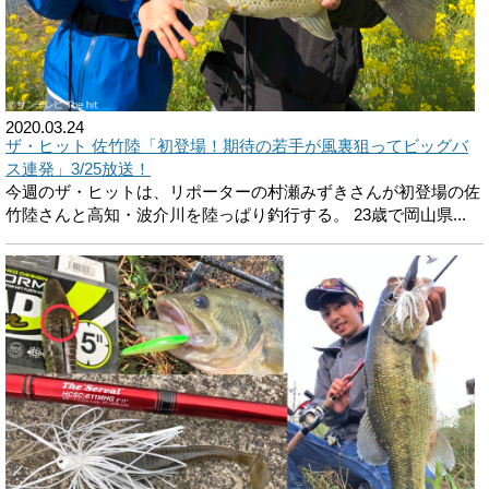
2020.03.24
ザ・ヒット 佐竹陸「初登場！期待の若手が風裏狙ってビッグバ
ス連発」3/25放送！
今週のザ・ヒットは、リポーターの村瀬みずきさんが初登場の佐
竹陸さんと高知・波介川を陸っぱり釣行する。 23歳で岡山県...