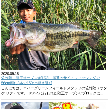
2020.09.18
佐竹陸 陸王オープン参戦記 得意のサイトフィッシングで
56cm頭に3本で150cm超え達成
こんにちは。エバーグリーンフィールドスタッフの佐竹陸（サタ
ケ リク）です。 8/8〜9に行われた陸王オープンCブロックに...