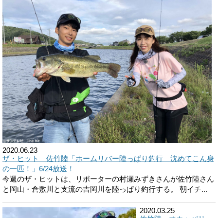
2020.06.23
ザ・ヒット 佐竹陸「ホームリバー陸っぱり釣行 沈めてこん身
の一匹！」6/24放送！
今週のザ・ヒットは、リポーターの村瀬みずきさんが佐竹陸さん
と岡山・倉敷川と支流の吉岡川を陸っぱり釣行する。 朝イチ...
2020.03.25