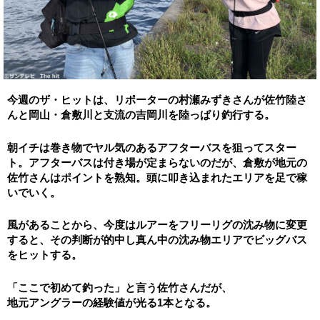
今週のザ・ヒットは、リポーターの村瀬みずきさんが佐竹陸さ
んと岡山・
倉敷川と支流の吉岡川を陸っぱり釣行する。
朝イチは巻き物でヤル気のあるアフターバスを狙ってスター
ト。
アフターバスは付き場が定まらないのだが、
倉敷が地元の
佐竹さんはポイントを熟知。頭に叩き込まれたエリアを足で稼
いでいく。
風があることから、
今度はルアーをフリーリグの沈み物に変更
すると、
その判断が的中し真ん中の沈み物エリアでビッグバス
をヒットする
。
「ここで初めて釣った」
と言う佐竹さんだが、
地元アングラーの経験値が光る1本となる。