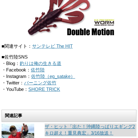
■関連サイト：
サンテレビ The HIT
■佐竹陸SNS
・Blog：
釣りは俺の生きる道
・Facebook：
佐竹陸
・Instagram：
佐竹陸（eg_satake）
・Twitter：
バーニング佐竹
・YouTube：
SHORE TRICK
関連記事
ザ・ヒット「出た！沖縄陸っぱりエギング2
キロ超え！重見典宏」3/16放送！