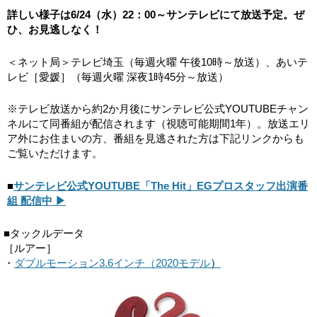
詳しい様子は6/24（水）22：00～サンテレビにて放送予定。ぜ
ひ、お見逃しなく！
＜ネット局＞テレビ埼玉（毎週火曜 午後10時～放送）、あいテ
レビ［愛媛］（毎週火曜 深夜1時45分～放送）
※テレビ放送から約2か月後にサンテレビ公式YOUTUBEチャン
ネルにて同番組が配信されます（視聴可能期間1年）。放送エリ
ア外にお住まいの方、番組を見逃された方は下記リンクからも
ご覧いただけます。
■
サンテレビ公式YOUTUBE「The Hit」EGプロスタッフ出演番
組 配信中 ▶
■タックルデータ
［ルアー］
・
ダブルモーション3.6インチ（2020モデル
）