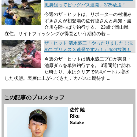
風裏狙ってビッグバス連発」3/25放送！
今週のザ・ヒットは、リポーターの村瀬み
ずきさんが初登場の佐竹陸さんと高知・波
介川を陸っぱり釣行する。 23歳で岡山県
在住。サイトフィッシングが得意という期待の若 ...
ザ・ヒット 清水盛三「やったりました！沈
めてプリメス３連発ですわ！」4/24放送！
今週のザ・ヒットは清水盛三プロが奈良・
池原ダムを単独釣行する。 3週間前に訪れ
た時より、水はクリアで約4メートル増水
した状態。表層に上がってきたデカバスに期待す ...
この記事のプロスタッフ
佐竹 陸
Riku
Satake