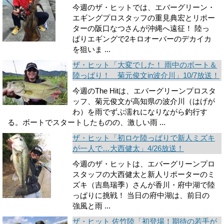
今週のザ・ヒットでは、エバーグリーン・
エギングプロスタッフの重見典宏とリポー
ターの阪口なつさんが沖縄へ遠征！ 陸っ
ぱりエギングで2キロオーバーのデカイカ
を狙いま ...
ザ・ヒット「大変でした！ 雨中のボート＆
陸っぱり！ 菊元俊文in波介川」10/7放送！
今週のThe Hitは、エバーグリーンプロスタ
ッフ、菊元俊文が高知県の波介川（はげが
わ）を雨でずぶ濡れになりながら釣行す
る。ボートでスタートしたものの、激しい雨 ...
ザ・ヒット「初ロケ陸っぱりで新人ミズキ
が一人で…大西健太」4/26放送！
今週のザ・ヒットは、エバーグリーンプロ
スタッフの大西健太と新人リポーターのミ
ズキ（吉島瑞季）さんが香川・府中湖で陸
っぱりに挑戦！ 当日の府中湖は、前日の
強風と雨 ...
ザ・ヒット 佐竹陸「初登場！期待の若手が