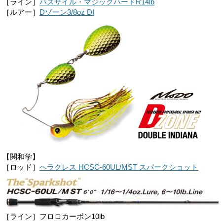
［ライン］
バスザイル・マジックハードR14lb
［ルアー］
Dゾーン3/8oz DI
【関和学】
［ロッド］
ヘラクレス HCSC-60UL/MST スパークショット
［ライン］フロロカーボン10lb