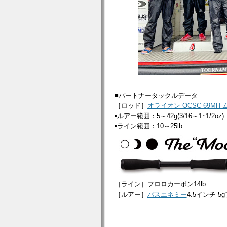
■パートナータックルデータ
［ロッド］
オライオン OCSC-69MH
▪ルアー範囲：5～42g(3/16～1･1/2oz)
▪ライン範囲：10～25lb
［ライン］フロロカーボン14lb
［ルアー］
バスエネミー
4.5インチ 