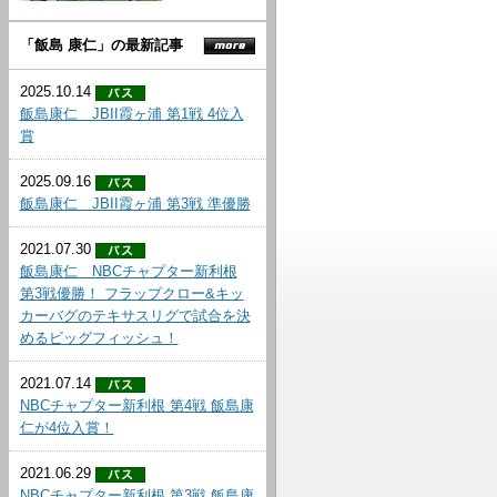
「飯島 康仁」の最新記事
2025.10.14
飯島康仁 JBII霞ヶ浦 第1戦 4位入
賞
2025.09.16
飯島康仁 JBII霞ヶ浦 第3戦 準優勝
2021.07.30
飯島康仁 NBCチャプター新利根
第3戦優勝！ フラップクロー&キッ
カーバグのテキサスリグで試合を決
めるビッグフィッシュ！
2021.07.14
NBCチャプター新利根 第4戦 飯島康
仁が4位入賞！
2021.06.29
NBCチャプター新利根 第3戦 飯島康