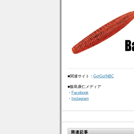
■関連サイト：
Go!Go!NBC
■飯島康仁メディア
・
Facebook
・
Instagram