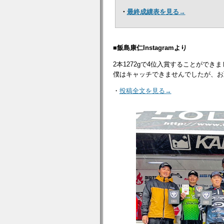
・
最終成績表を見る→
■飯島康仁Instagramより
2本1272gで4位入賞することができ
僕はキャッチできませんでしたが、お
・
投稿全文を見る→