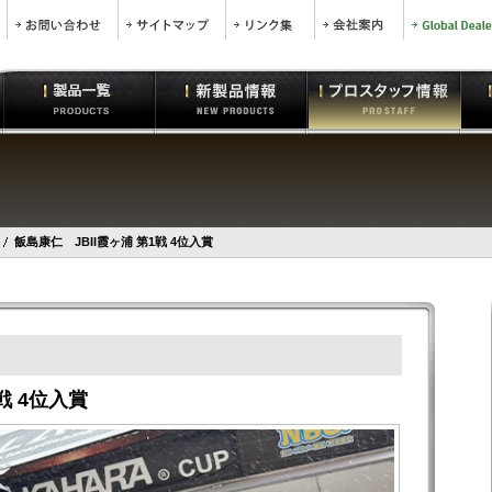
飯島康仁 JBII霞ヶ浦 第1戦 4位入賞
戦 4位入賞