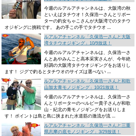
今週のルアルアチャンネルは、大阪湾の秋
といえばタチウオ！久保浩一さんとリポー
ターの釣女ちゃこさんが大阪湾でのタチウ
オジギングに挑戦です。 あの手この手でタチウオ ...
ルアルアチャンネル「久保浩一さんと大阪
湾タチウオジギング」10/9放送！
今週のルアルアチャンネルは、久保浩一さ
んとあやみんこと高本采実さんが、今年絶
好調の大阪湾タチウオジギングをお送りし
ます！ ジグで釣るとタチウオのサイズは選べない ...
ルアルアチャンネル「久保浩一さんと和歌
山加太青モノジギング」10/21放送！
今週のルアルアチャンネルは、久保浩一さ
んとリポーターのぺルビー貴子さんが和歌
山・紀北の青モノジギングをお送りしま
す！ ポイントは島と島に挟まれた水道筋の激流が流 ...
ルアルアチャンネル「久保浩一さんと三重
県志摩の底モノジギング」3/29放送！