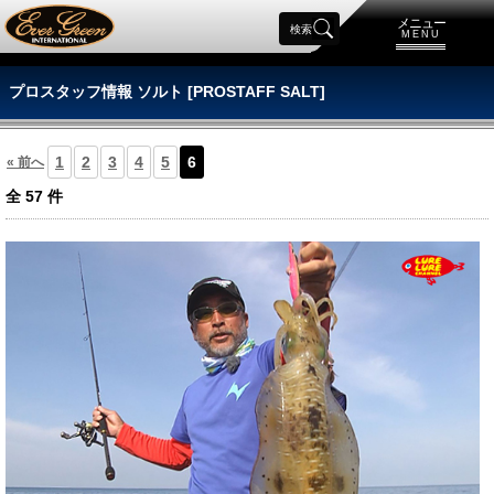
メニュー
検索
MENU
プロスタッフ情報 ソルト [PROSTAFF SALT]
1
2
3
4
5
6
« 前へ
全
57
件