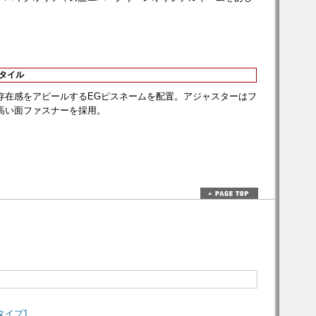
。
スタイル
存在感をアピールするEGピスネームを配置。アジャスターはフ
高い面ファスナーを採用。
タイプ1