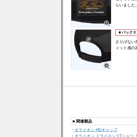
らいました
■ バック
さりげない
ィット感の
■ 関連製品
・
オライオン HGキャップ
・
オライオン ドライロングTシャツ 