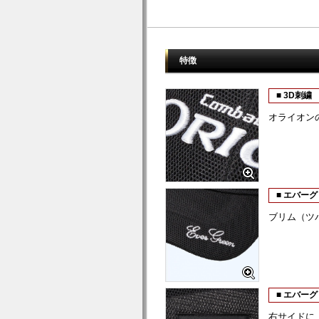
特徴
■ 3D刺繍
オライオン
■ エバー
ブリム（ツ
■ エバー
右サイドに