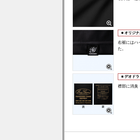
■ オリジ
右裾にはハ
た。
■ デオド
襟部に消臭