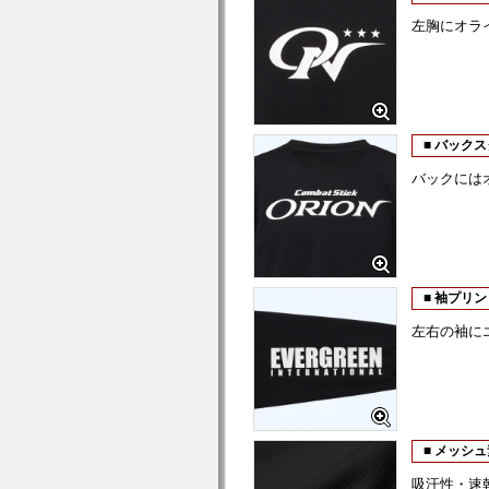
左胸にオラ
■ バック
バックには
■ 袖プリン
左右の袖に
■ メッシ
吸汗性・速