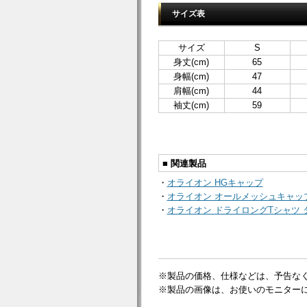
サイズ表
サイズ
S
身丈(cm)
65
身幅(cm)
47
肩幅(cm)
44
袖丈(cm)
59
■ 関連製品
・
オライオン HGキャップ
・
オライオン オールメッシュキャッ
・
オライオン ドライロングTシャツ 
※製品の価格、仕様などは、予告な
※製品の画像は、お使いのモニター