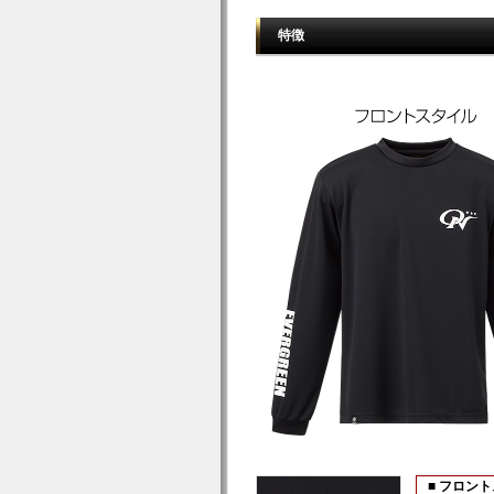
特徴
■ フロン