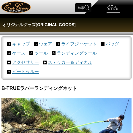
メニュー
検索
MENU
オリジナルグッズ[ORIGINAL GOODS]
キャップ
ウェア
ライフジャケット
バッグ
ケース
ツール
ランディングツール
アクセサリー
ステッカー＆ディカル
ビートゥルー
B-TRUEラバーランディングネット