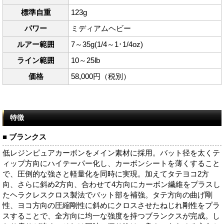
標準自重
123g
パワー
ミディアムヘビー
ルアー範囲
7～35g(1/4～1･1/4oz)
ライン範囲
10～25lb
価格
58,000円（税別）
特徴
■ ブランクス
低レジンピュアカーボンをメイン素材に採用。バット径を太くテ
ィップ方向にハイテーパー化し、カーボンシートを薄くすること
で、圧倒的な強さと軽量化を同時に実現。加えてタテヨコ2方
向、さらに斜め2方向、合わせて4方向にカーボン繊維をプラスし
たヘラクレスクロス製法でバット部を補強。タテ方向の曲げ剛
性、ヨコ方向の圧縮剛性に斜めにクロスさせたねじれ剛性をプラ
スすることで、全方向に均一な強度を持つブランクスが完成。し