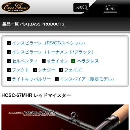
メニュー
検索
MENU
製品一覧 バス[BASS PRODUCTS]
インスピラーレ（RS/GT/スペシャル）
インスピラーレ（トーナメント/ブラック）
セルペンティ
オライオン
ヘラクレス
ファクト
シナジー
フェイズ
ライトキャバルリー
インスパイア（限定モデル）
HCSC-67MHR レッドマイスター