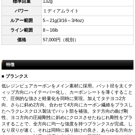
標準自重
132g
パワー
ミディアムライト
ルアー範囲
5～21g(3/16～3/4oz)
ライン範囲
8～16lb
価格
57,000円（税別）
特徴
■ ブランクス
低レジンピュアカーボンをメイン素材に採用。バット径を太くテ
ィップ方向にハイテーパー化し、カーボンシートを薄くすること
で、圧倒的な強さと軽量化を同時に実現。加えてタテヨコ2方
向、さらに斜め2方向、合わせて4方向にカーボン繊維をプラスし
たヘラクレスクロス製法でバット部を補強。タテ方向の曲げ剛
性、ヨコ方向の圧縮剛性に斜めにクロスさせたねじれ剛性をプラ
スすることで、全方向に均一な強度を持つブランクスが完成。し
なり戻りが速く、それは同時に振り抜けの良さ、あらゆる方向か