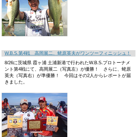
W.B.S.第4戦 高岡展二、蛯原英夫がワンツーフィニッシュ！
8/26に茨城県 霞ヶ浦 土浦新港で行われたW.B.S.プロトーナメ
ント第4戦にて、高岡展二（写真左）が優勝！ さらに、蛯原
英夫（写真右）が準優勝！ 今回はその2人からレポートが届
きました。