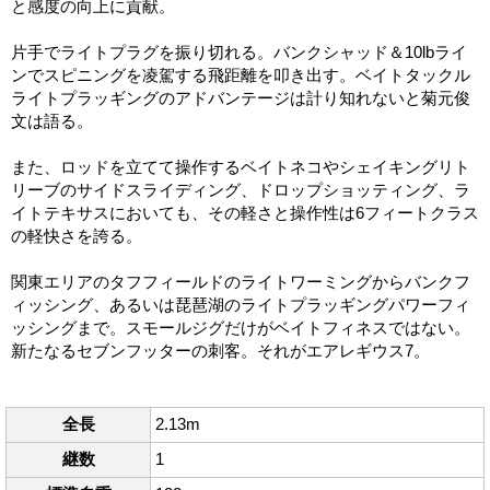
と感度の向上に貢献。
片手でライトプラグを振り切れる。バンクシャッド＆10lbライ
ンでスピニングを凌駕する飛距離を叩き出す。ベイトタックル
ライトプラッギングのアドバンテージは計り知れないと菊元俊
文は語る。
また、ロッドを立てて操作するベイトネコやシェイキングリト
リーブのサイドスライディング、ドロップショッティング、ラ
イトテキサスにおいても、その軽さと操作性は6フィートクラス
の軽快さを誇る。
関東エリアのタフフィールドのライトワーミングからバンクフ
ィッシング、あるいは琵琶湖のライトプラッギングパワーフィ
ッシングまで。スモールジグだけがベイトフィネスではない。
新たなるセブンフッターの刺客。それがエアレギウス7。
全長
2.13m
継数
1