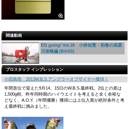
関連動画
EG going! Vol.18 小林知寛・初春の高梁
川攻略編 (BASS)
プロスタッフ インプレッション
小田島悟 2013W.B.S.アングラーオブザイヤー獲得！
年間首位で迎えた9月14、15日のW.B.S.最終戦。2位との差は
1,500g程。昨年同時期のハイウエイトを考えると全く余裕な
どなく、A.O.Y.（年間優勝）獲得には上位入賞が絶対条件と考
え最終戦に挑みました。