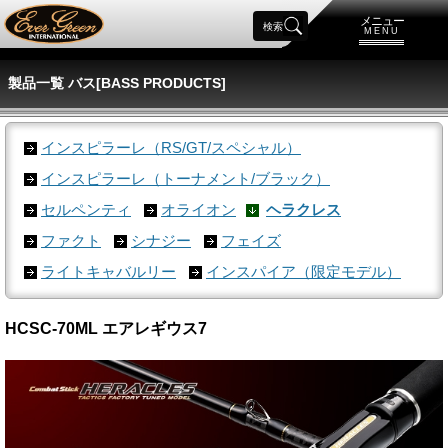
メニュー
検索
MENU
製品一覧 バス[BASS PRODUCTS]
インスピラーレ（RS/GT/スペシャル）
インスピラーレ（トーナメント/ブラック）
セルペンティ
オライオン
ヘラクレス
ファクト
シナジー
フェイズ
ライトキャバルリー
インスパイア（限定モデル）
HCSC-70ML エアレギウス7