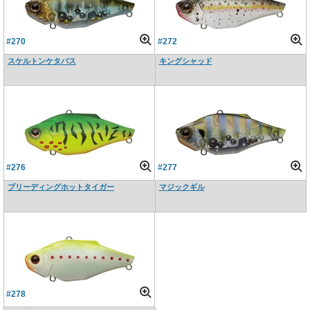
#270
#272
スケルトンケタバス
キングシャッド
#276
#277
ブリーディングホットタイガー
マジックギル
#278