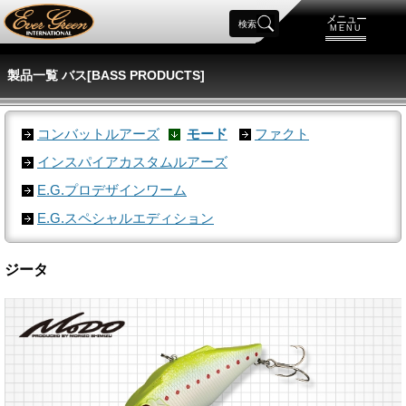
メニュー
検索
MENU
製品一覧 バス[BASS PRODUCTS]
コンバットルアーズ
モード
ファクト
インスパイアカスタムルアーズ
E.G.プロデザインワーム
E.G.スペシャルエディション
ジータ