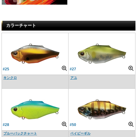
カラーチャート
#25
#27
キンクロ
アユ
#28
#50
ブルーバックチャート
ベイビーギル