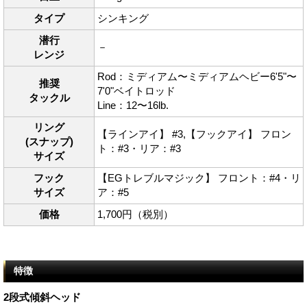
タイプ
シンキング
潜行
－
レンジ
Rod：ミディアム〜ミディアムヘビー6'5"〜
推奨
7'0"ベイトロッド
タックル
Line：12〜16lb.
リング
【ラインアイ】 #3,【フックアイ】 フロン
(スナップ)
ト：#3・リア：#3
サイズ
フック
【EGトレブルマジック】 フロント：#4・リ
サイズ
ア：#5
価格
1,700円（税別）
特徴
2段式傾斜ヘッド