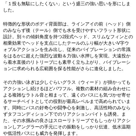
「１投も無駄にしたくない」という盛三の強い思いを形にしま
した。
特徴的な形状のボディ背面部は、ラインアイの前（ヘッド）側
のみならず後（テール）側でも水を受けやすいフラット形状に
設計。別々の傾斜角度を持つ2段式ヘッド、スリムなフィンとの
相乗効果でヘッドを支点にしたテールのふり幅が大きいV字ウ
ォブルアクションを生み出し、従来のバイブレーションの常識
をはるかに超えた強烈な波動＆力強い水押しを実現。大遠投か
ら着水直後のリトリーブにも素早く立ち上がり、バイブレーシ
ョンに求められる広範囲を探る性能がさらに進化しました。
その力強い泳ぎは少しぐらいグラス（ウィード）が掛かっても
アクションし続けるほどパワフル。複数の素材の組み合わせに
よる複雑なラトル音と相まって、遠くのバスにも気づかせ寄せ
るサーチベイトとしての役割が最高レベルまで高められていま
す。同時にバスの好奇心や闘争心を刺激し、高活性時のみなら
ずタフコンディション下でのリアクションバイトも誘発。ま
た、その水掴みの良さはスローリトリーブでもしっかりアクシ
ョンしアングラーの手元にその振動をしっかり伝達、低水温期
や低活性バスにも威力を発揮します。