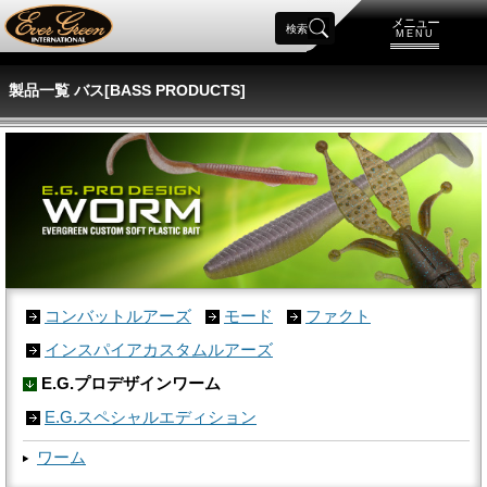
メニュー
検索
MENU
製品一覧 バス[BASS PRODUCTS]
コンバットルアーズ
モード
ファクト
インスパイアカスタムルアーズ
E.G.プロデザインワーム
E.G.スペシャルエディション
ワーム