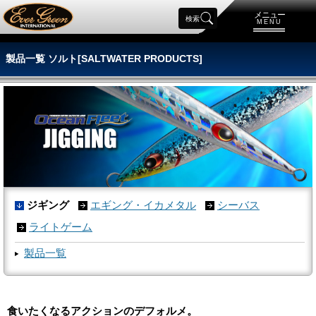
メニュー
検索
MENU
製品一覧 ソルト[SALTWATER PRODUCTS]
ジギング
エギング・イカメタル
シーバス
ライトゲーム
製品一覧
食いたくなるアクションのデフォルメ。