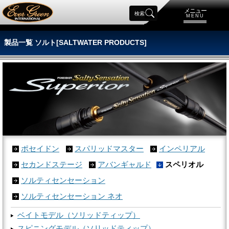
メニュー
検索
MENU
製品一覧 ソルト[SALTWATER PRODUCTS]
ポセイドン
スパリッドマスター
インペリアル
セカンドステージ
アバンギャルド
スペリオル
ソルティセンセーション
ソルティセンセーション ネオ
ベイトモデル（ソリッドティップ）
スピニングモデル（ソリッドティップ）