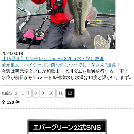
2024.03.18
【TV番組】サンテレビ The Hit 3/20（水・祝）放送
菊元俊文「ハイシーズン前なのにウソでしょ菊さん7連発！」
今週は菊元俊文プロが和歌山・七川ダムを単独釣行する。 雨で
水位が前日から1.5メートル程増水し水温は14度と温かい。まず...
1
…
7
8
9
10
11
12
« 前へ
全
120
件