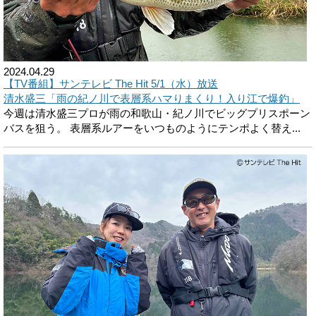
2024.04.29
【TV番組】サンテレビ The Hit 5/1（水）放送
清水盛三「雨の紀ノ川で表層系ハマりまくり！入り江で爆釣」
今週は清水盛三プロが雨の和歌山・紀ノ川でビッグプリスポーン
バスを狙う。 表層系ルアーをいつものようにテンポよく替え...