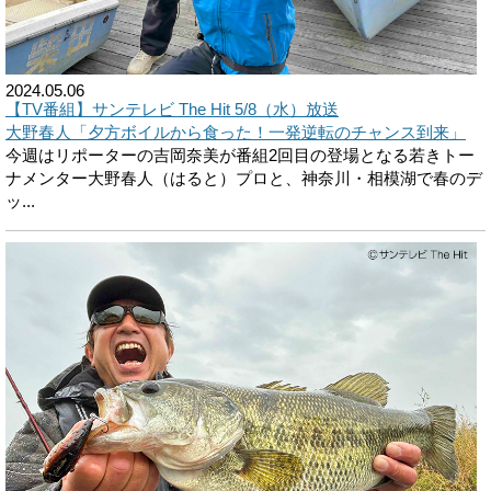
2024.05.06
【TV番組】サンテレビ The Hit 5/8（水）放送
大野春人「夕方ボイルから食った！一発逆転のチャンス到来」
今週はリポーターの吉岡奈美が番組2回目の登場となる若きトー
ナメンター大野春人（はると）プロと、神奈川・相模湖で春のデ
ッ...