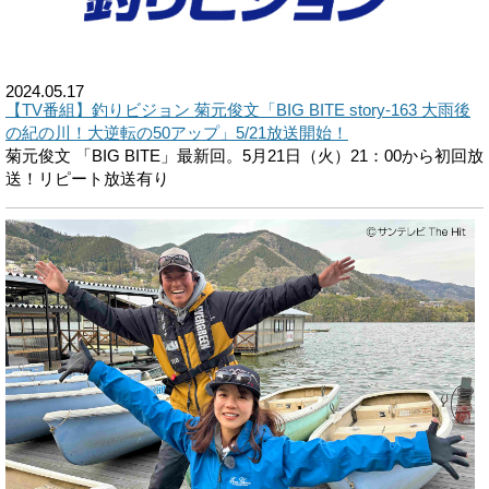
2024.05.17
【TV番組】釣りビジョン 菊元俊文「BIG BITE story‐163 大雨後
の紀の川！大逆転の50アップ」5/21放送開始！
菊元俊文 「BIG BITE」最新回。5月21日（火）21：00から初回放
送！リピート放送有り