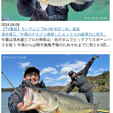
2024.04.08
【TV番組】サンテレビ The Hit 4/10（水）放送
清水盛三「中層のデカプリ連発したエックスの破壊力に仰天」
今週は清水盛三プロが和歌山・合川ダムでビッグプリスポーンバ
スを狙う 午後からは晴天無風予報のためそれまでに何とか1匹...