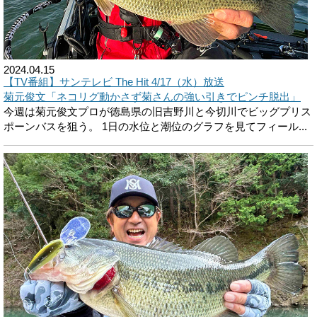
2024.04.15
【TV番組】サンテレビ The Hit 4/17（水）放送
菊元俊文「ネコリグ動かさず菊さんの強い引きでピンチ脱出」
今週は菊元俊文プロが徳島県の旧吉野川と今切川でビッグプリス
ポーンバスを狙う。 1日の水位と潮位のグラフを見てフィール...