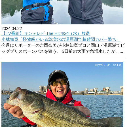
2024.04.22
【TV番組】サンテレビ The Hit 4/24（水）放送
小林知寛「怪物級がいる急増水の湯原湖で超難関カバー撃ち」
今週はリポーターの吉岡奈美が小林知寛プロと岡山・湯原湖でビ
ッグプリスポーンバスを狙う。 3日前の大雨で急増水したが、...