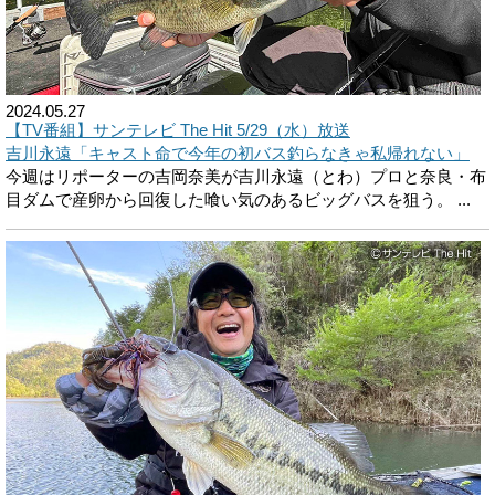
2024.05.27
【TV番組】サンテレビ The Hit 5/29（水）放送
吉川永遠「キャスト命で今年の初バス釣らなきゃ私帰れない」
今週はリポーターの吉岡奈美が吉川永遠（とわ）プロと奈良・布
目ダムで産卵から回復した喰い気のあるビッグバスを狙う。 ...