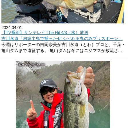
2024.04.01
【TV番組】サンテレビ The Hit 4/3（水）放送
吉川永遠「房総半島で捕ったぜ シビれる丸のみプリスポーン」
今週はリポーターの吉岡奈美が吉川永遠（とわ）プロと、千葉・
亀山ダムまで遠征する。 亀山ダムは冬にはニジマスが放流さ...