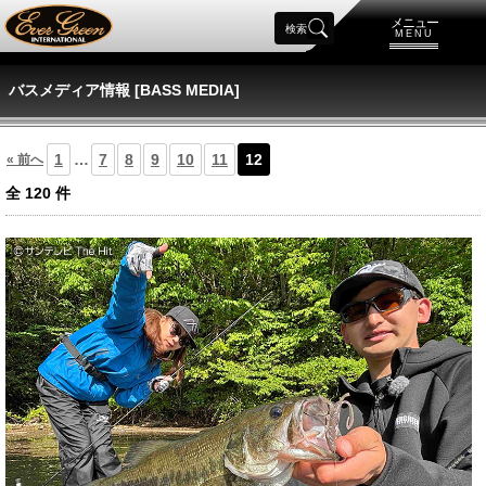
メニュー
検索
MENU
バスメディア情報 [BASS MEDIA]
1
…
7
8
9
10
11
12
« 前へ
全
120
件