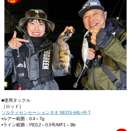
■使用タックル
［ロッド］
ソルティセンセーションネオ NEOS-64L+R-T
▪ルアー範囲：0.4～7g
▪ライン範囲：PE0.2～0.5号/MF1～3lb