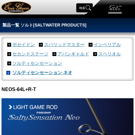
メニュー
検索
MENU
製品一覧 ソルト[SALTWATER PRODUCTS]
ポセイドン
スパリッドマスター
インペリアル
セカンドステージ
アバンギャルド
スペリオル
ソルティセンセーション
ソルティセンセーション ネオ
NEOS-64L+R-T