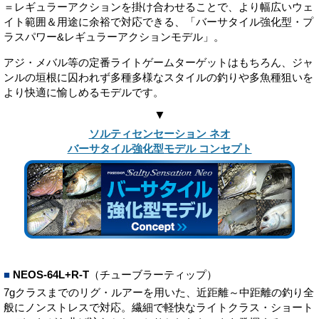
＝レギュラーアクションを掛け合わせることで、より幅広いウェ
イト範囲＆用途に余裕で対応できる、「バーサタイル強化型・プ
ラスパワー&レギュラーアクションモデル」。
アジ・メバル等の定番ライトゲームターゲットはもちろん、ジャ
ンルの垣根に囚われず多種多様なスタイルの釣りや多魚種狙いを
より快適に愉しめるモデルです。
▼
ソルティセンセーション ネオ
バーサタイル強化型モデル コンセプト
■
NEOS-64L+R-T
（チューブラーティップ）
7gクラスまでのリグ・ルアーを用いた、近距離～中距離の釣り全
般にノンストレスで対応。繊細で軽快なライトクラス・ショート