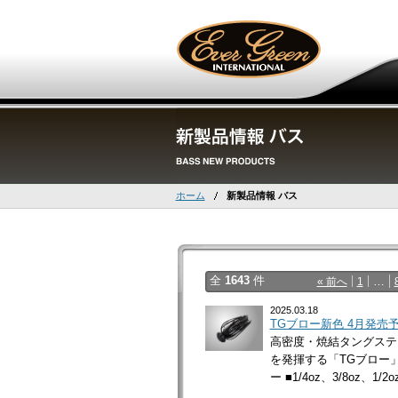
ホーム
新製品情報 バス
全
1643
件
…
« 前へ
1
2025.03.18
TGブロー新色 4月発売
高密度・焼結タングステ
を発揮する「TGブロー」1
ー ■1/4oz、3/8oz、