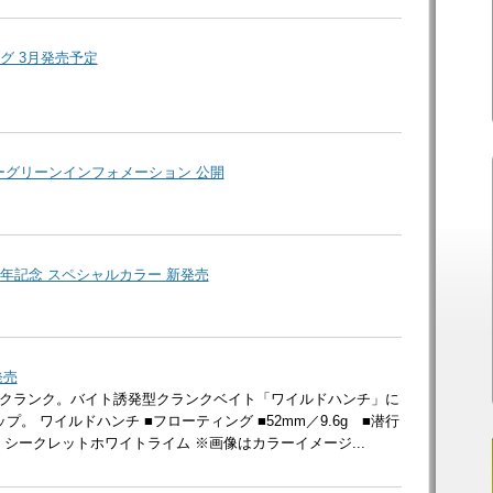
グ 3月発売予定
バーグリーンインフォメーション 公開
年記念 スペシャルカラー 新発売
発売
クランク。バイト誘発型クランクベイト「ワイルドハンチ」に
。 ワイルドハンチ ■フローティング ■52mm／9.6g ■潜行
#288 シークレットホワイトライム ※画像はカラーイメージ...