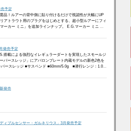
発売予定
需品！ルアーの背中側に貼り付けるだけで視認性が大幅にUP
、エリアトラウト用のプラグをはじめとする、超小型ルアーにフィ
マーカー ミニ」を追加ラインナップ。 E.G.マーカー ミニ ...
3月発売予定
B.S.搭載による強烈なイレギュラーダートを実現したスモールジ
ーパースレッジ」にアバロンプレート内蔵モデルの新色2色を
スレッジ ■サスペンド ■60mm/5.0g ■潜行レンジ：1.0...
新発売
ディブルセンサー・ガルネリウス」3月発売予定