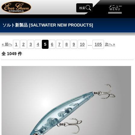
メニュー
検索
MENU
ソルト新製品 [SALTWATER NEW PRODUCTS]
1
2
3
4
5
6
7
8
9
10
…
105
« 前へ
次へ »
全
1049
件