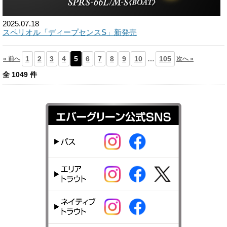
2025.07.18
スペリオル「ディープセンスS」新発売
1
2
3
4
5
6
7
8
9
10
…
105
« 前へ
次へ »
全
1049
件