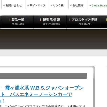
 霞ヶ浦水系 W.B.S.ジャパンオープン
ート バスエネミーノーシンカーで
g！
。エバーグリーンプロスタッフの小島貴です。 9月29～30日