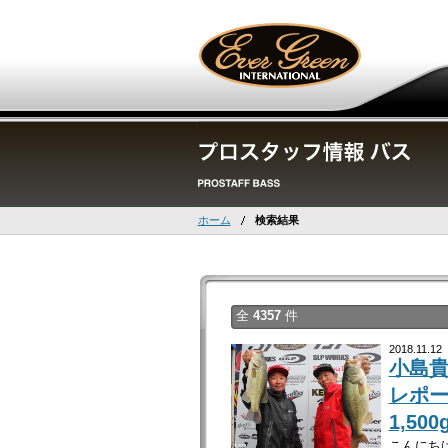
ホーム
検索結果
全
4357
件
2018.11.12
小島貴
レポ
1,500
こんにちは