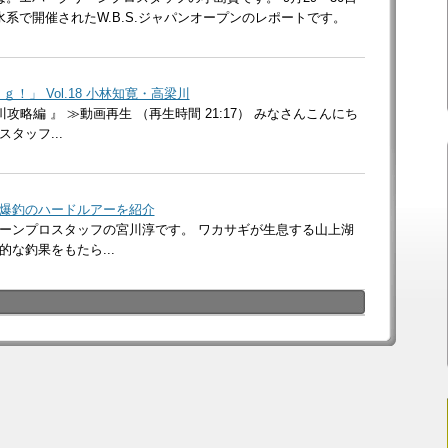
水系で開催されたW.B.S.ジャパンオープンのレポートです。
！」 Vol.18 小林知寛・高梁川
攻略編 』 ≫動画再生 （再生時間 21:17） みなさんこんにち
タッフ...
爆釣のハードルアーを紹介
ーンプロスタッフの宮川淳です。 ワカサギが生息する山上湖
な釣果をもたら...