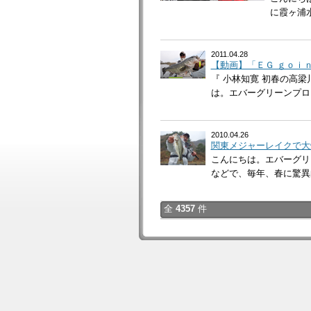
に霞ヶ浦
2011.04.28
【動画】「ＥＧ ｇｏｉｎｇ
『 小林知寛 初春の高梁川
は。エバーグリーンプロス
2010.04.26
関東メジャーレイクで大
こんにちは。エバーグリ
などで、毎年、春に驚異的
全
4357
件