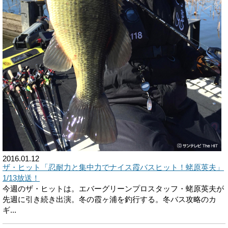
2016.01.12
ザ・ヒット「忍耐力と集中力でナイス霞バスヒット！蛯原英夫」
1/13放送！
今週のザ・ヒットは。エバーグリーンプロスタッフ・蛯原英夫が
先週に引き続き出演。冬の霞ヶ浦を釣行する。冬バス攻略のカ
ギ...