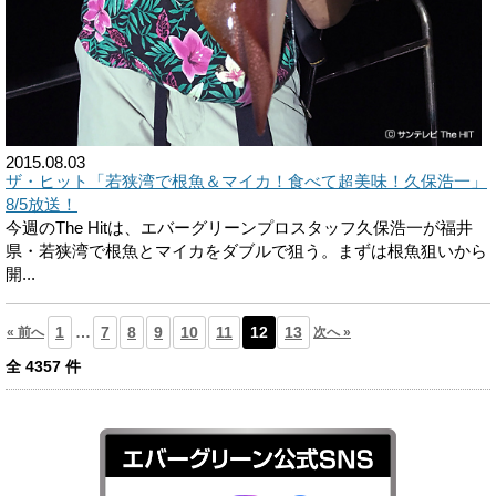
2015.08.03
ザ・ヒット「若狭湾で根魚＆マイカ！食べて超美味！久保浩一」
8/5放送！
今週のThe Hitは、エバーグリーンプロスタッフ久保浩一が福井
県・若狭湾で根魚とマイカをダブルで狙う。まずは根魚狙いから
開...
1
…
7
8
9
10
11
12
13
« 前へ
次へ »
全
4357
件