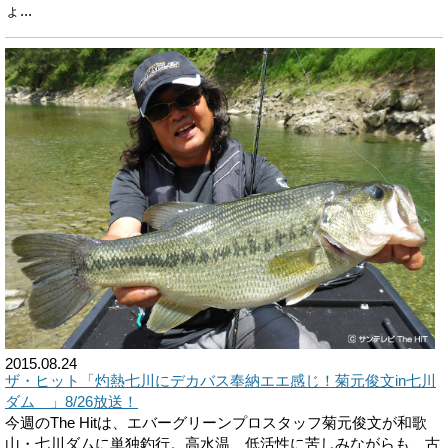
ょ...
2015.08.24
ザ・ヒット「灼熱七川にデカバス奉納エエ感じ！菊元俊文in七川
ダム 」8/26放送！
今週のThe Hitは、エバーグリーンプロスタッフ菊元俊文が和歌
山・七川ダムに単独釣行。高水温、低活性に苦しみながらも、古