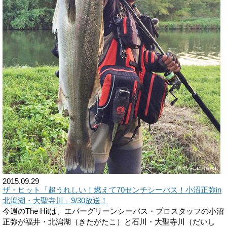
2015.09.29
ザ・ヒット「超うれしい！燃えて70センチシーバス！小沼正弥in
北潟湖・大聖寺川」9/30放送！
今週のThe Hitは、エバーグリーンシーバス・プロスタッフの小沼
正弥が福井・北潟湖（きたがたこ）と石川・大聖寺川（だいし