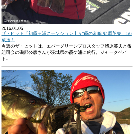
2016.01.05
ザ・ヒット「初霞ヶ浦にテンション上々“霞の豪腕”蛯原英夫」1/6
放送！
今週のザ・ヒットは、エバーグリーンプロスタッフ蛯原英夫と番
組司会の磯部公彦さんが茨城県の霞ケ浦に釣行。ジャークベイ
ト...