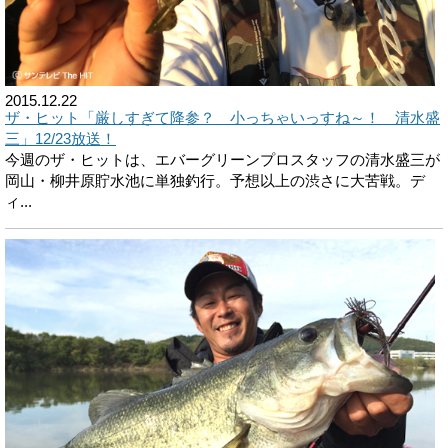
2015.12.22
ザ・ヒット「厳しすぎて降参？ 小っちゃいっすね～！ 清水盛
三」12/23放送！
今週のザ・ヒットは、エバーグリーンプロスタッフの清水盛三が
岡山・柳井原貯水池に単独釣行。予想以上の渋さに大苦戦。デ
ィ...