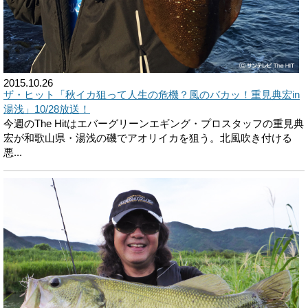
2015.10.26
ザ・ヒット「秋イカ狙って人生の危機？風のバカッ！重見典宏in
湯浅」10/28放送！
今週のThe Hitはエバーグリーンエギング・プロスタッフの重見典
宏が和歌山県・湯浅の磯でアオリイカを狙う。北風吹き付ける
悪...