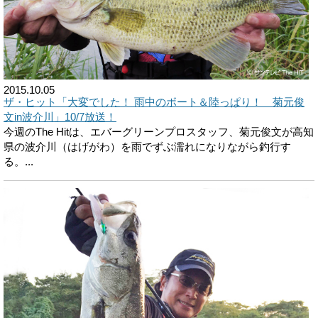
2015.10.05
ザ・ヒット「大変でした！ 雨中のボート＆陸っぱり！ 菊元俊
文in波介川」10/7放送！
今週のThe Hitは、エバーグリーンプロスタッフ、菊元俊文が高知
県の波介川（はげがわ）を雨でずぶ濡れになりながら釣行す
る。...