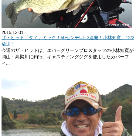
2015.12.01
ザ・ヒット「ダイナミック！50センチUP 3連発！小林知寛」12/2
放送！
今週のザ・ヒットは、エバーグリーンプロスタッフの小林知寛が
岡山・高梁川に釣行。キャスティングジグを使用したカバーフ
ィ...