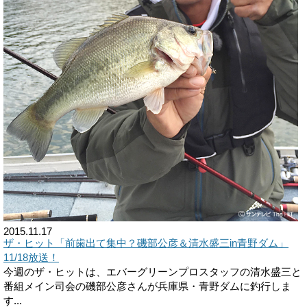
2015.11.17
ザ・ヒット「前歯出て集中？磯部公彦＆清水盛三in青野ダム」
11/18放送！
今週のザ・ヒットは、エバーグリーンプロスタッフの清水盛三と
番組メイン司会の磯部公彦さんが兵庫県・青野ダムに釣行しま
す...