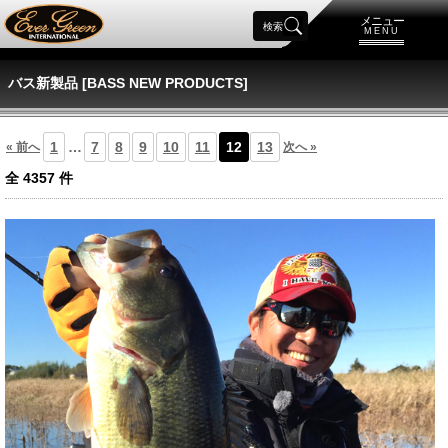
メニュー
検索
MENU
バス新製品 [BASS NEW PRODUCTS]
1
…
7
8
9
10
11
12
13
« 前へ
次へ »
全
4357
件