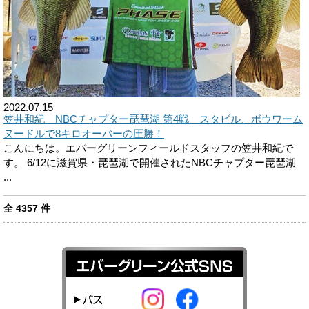
2022.07.15
笠井和紀 NBCチャプター琵琶湖 第4戦 スタビル、ボウワーム
ヌードルで8キロオーバーの圧勝！
こんにちは。エバーグリーンフィールドスタッフの笠井和紀で
す。 6/12に滋賀県・琵琶湖で開催されたNBCチャプター琵琶湖
...
全
4357
件