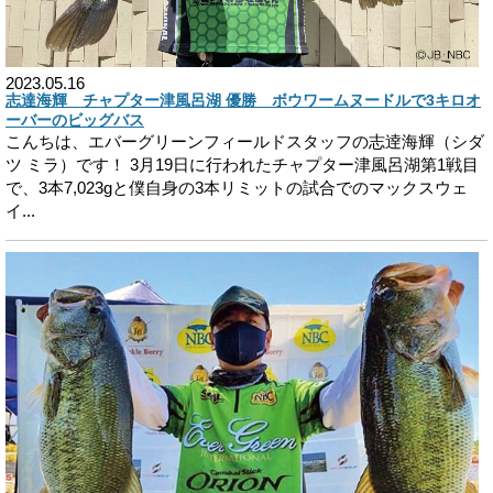
2023.05.16
志達海輝 チャプター津風呂湖 優勝 ボウワームヌードルで3キロオ
ーバーのビッグバス
こんちは、エバーグリーンフィールドスタッフの志逹海輝（シダ
ツ ミラ）です！ 3月19日に行われたチャプター津風呂湖第1戦目
で、3本7,023gと僕自身の3本リミットの試合でのマックスウェ
イ...