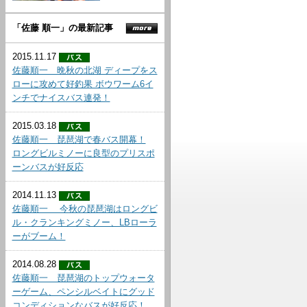
「佐藤 順一」の最新記事
2015.11.17
佐藤順一 晩秋の北湖 ディープをス
ローに攻めて好釣果 ボウワーム6イ
ンチでナイスバス連発！
2015.03.18
佐藤順一 琵琶湖で春バス開幕！
ロングビルミノーに良型のプリスポ
ーンバスが好反応
2014.11.13
佐藤順一 今秋の琵琶湖はロングビ
ル・クランキングミノー、LBローラ
ーがブーム！
2014.08.28
佐藤順一 琵琶湖のトップウォータ
ーゲーム、ペンシルベイトにグッド
コンディションなバスが好反応！