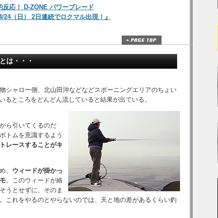
反応！ D-ZONE パワーブレード
・4/24（日） 2日連続でロクマル出現！』
モとは・・・
物シャロー側、北山田沖などなどスポーニングエリアのちょい
ているところをどんどん流していると結果が出ている。
がら引いてくるのだ
ボトムを意識するよう
トレースすることがキ
め、
ウィードが掛かっ
モ
。このウィードが絡
そうとせずに、そのま
。これをやるのとやらないのでは、天と地の差があるくらい釣