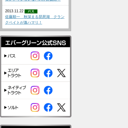
2013.11.22
佐藤順一 秋深まる琵琶湖 クラン
クベイトが激ハマリ！