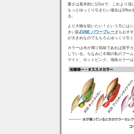
重さは基本的に1/2ozで、これより浅
もっとゆっくり引きたい場合は3/8oz
る。
より大物を狙いたい！という方にはシ
きい
D-ZONE パワーブレード
もおすす
が大きめなのでもちろんゆっくり引く
カラーは水が濁り気味であれば派手カ
している。ちなみに今期の私のブーム
マイト、ホットピンク。地味カラーは
コ