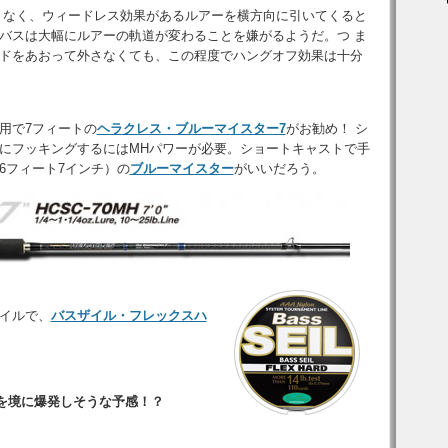
 なく、ウィードレス効果があるルアーを横方向に引いてくると
バスは大幅にルアーの軌道が変わることを嫌がるようだ。つ ま
ドをあおって外さなくても、この程度でハングオフ効果は十分
用で7フィートの
ヘラクレス・ブルーマイスター7
がお勧め！ シ
にフッキングするにはMHパワーが必要。ショートキャストで手
6フィート7インチ）の
ブルーマイスター
がいいだろう。
イルで、
バスザイル・フレックスハ
を境に爆発しそうな予感！？