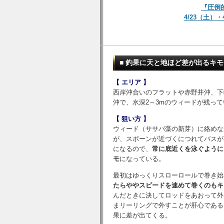
『圧倒的
4/23（土）
■ 釣果に天と地ほど差が出るキ
【 エリア 】
西岸沖合いのフラットや赤野井沖、下
沖で、水深2～3mのウィードが残っ
【 狙い方 】
ウィード（ササバ藻の新芽）に絡めな
が、スポーンが近づくにつれてバスが
になるので、
常に底近くを泳ぐように
モ
になっている。
最初はゆっくりスローロールで巻き始
たらややスピードを速めて巻くのもキ
んだときに決してロッドをあおって外
まリーリングで外すことが肝心である
果に差が出てくる。