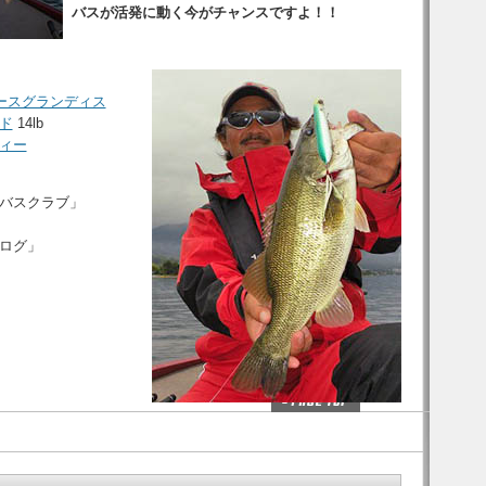
バスが活発に動く今がチャンスですよ！！
フォースグランディス
ド
14lb
ィー
バスクラブ」
ログ」