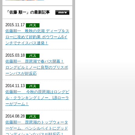
「佐藤 順一」の最新記事
2015.11.17
佐藤順一 晩秋の北湖 ディープをス
ローに攻めて好釣果 ボウワーム6イ
ンチでナイスバス連発！
2015.03.18
佐藤順一 琵琶湖で春バス開幕！
ロングビルミノーに良型のプリスポ
ーンバスが好反応
2014.11.13
佐藤順一 今秋の琵琶湖はロングビ
ル・クランキングミノー、LBローラ
ーがブーム！
2014.08.28
佐藤順一 琵琶湖のトップウォータ
ーゲーム、ペンシルベイトにグッド
コンディションなバスが好反応！