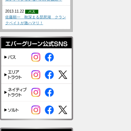
2013.11.22
佐藤順一 秋深まる琵琶湖 クラン
クベイトが激ハマリ！