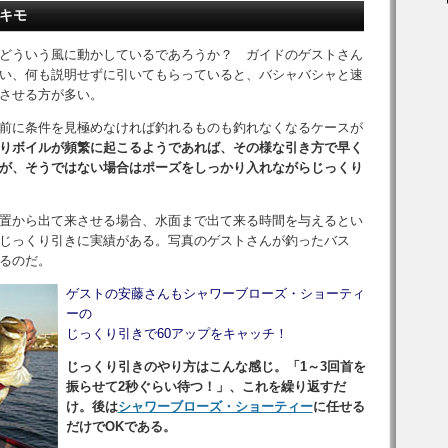
がキモ
どういう風に動かしているであろうか？ ガイドのゲストさん
い、何も説明せずに引いてもらっていると、バシャバシャと速
させる方が多い。
前に条件を見極めなければ釣れるものも釣れなくなるケースが
りボイルが頻繁に起こるようであれば、その様な引き方で早く
が、そうではない場合はポーズをしっかり入れながらじっくり
置から出て来させる場合、水面まで出て来る時間を与えるとい
じっくり引きに実績がある。写真のゲストさんが釣ったバス
るのだ。
ゲストの安藤さんもシャワーブローズ・ショーティ
ーの
じっくり引きで60アップをキャッチ！
じっくり引きのやり方はこんな感じ。「1～3回首を
振らせて2秒ぐらい待つ！」、これを繰り返すだ
け。後は
シャワーブローズ・ショーティー
に任せる
だけでOKである。