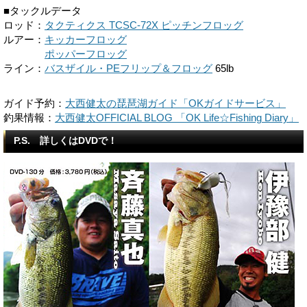
■タックルデータ
ロッド：
タクティクス TCSC-72X ピッチンフロッグ
ルアー：
キッカーフロッグ
ルアー：
ポッパーフロッグ
ライン：
バスザイル・PEフリップ＆フロッグ
65lb
ガイド予約：
大西健太の琵琶湖ガイド「OKガイドサービス」
釣果情報：
大西健太OFFICIAL BLOG 「OK Life☆Fishing Diary」
P.S. 詳しくはDVDで！