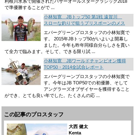
利根川水系で開催されたバサーオールスタークラシック2018
で準優勝することがで ...
小林知寛 JBトップ50 第1戦 遠賀川
スローな釣りで狙うプリスポーンのメス
エバーグリーンプロスタッフの小林知寛で
す。 2015年JBトップ50がいよいよ開幕し
ました。今年も昨年同様自分らしさを貫い
て全力で臨みます。そして、できる限り試 ...
小林知寛 JBワールドチャンピオン獲得
TOP50・2014全試合レポート
エバーグリーンプロスタッフの小林知寛で
す。今年はJB TOP50での初優勝、そして
アングラーズオブザイヤーを獲得すること
ができ、とても良い年でした。たくさんの応 ...
この記事のプロスタッフ
大西 健太
Kenta