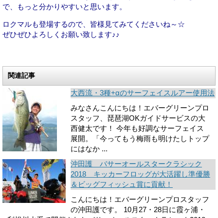
で、もっと分かりやすいと思います。
ロクマルも登場するので、皆様見てみてくださいね～☆
ぜひぜひよろしくお願い致します♪♪
関連記事
大西流・3種+αのサーフェイスルアー使用法
みなさんこんにちは！エバーグリーンプロ
スタッフ、琵琶湖OKガイドサービスの大
西健太です！ 今年も好調なサーフェイス
展開。「今ってもう梅雨も明けたしトップ
にはなか ...
沖田護 バサーオールスタークラシック
2018 キッカーフロッグが大活躍し準優勝
＆ビッグフィッシュ賞に貢献！
こんにちは！エバーグリーンプロスタッフ
の沖田護です。 10月27・28日に霞ヶ浦・