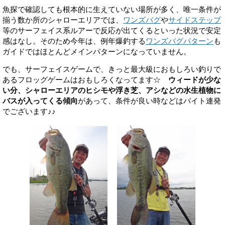
魚探で確認しても根本的に生えていない場所が多く、唯一条件が
揃う数か所のシャローエリアでは、
ワンズバグ
や
サイドステップ
等のサーフェイス系ルアーで反応が出てくるといった状況で安定
感はなし。そのため今年は、例年爆釣する
ワンズバグパターン
も
ガイドではほとんどメインパターンになっていません。
でも、サーフェイスゲームで、きっと最大級におもしろい釣りで
あるフロッグゲームはおもしろくなってます☆
ウィードが少な
い分、シャローエリアのヒシモや浮き芝、アシなどの水生植物に
バスが入ってくる傾向
があって、条件が良い時などはバイト連発
でございます♪♪