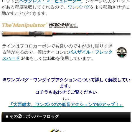
ロッドは
ヘラクレス・マニピュレーター
。ジャークの力をロッド
がある程度吸収してくれるので、
ワンズバグ
をより移動させずに
動かすことができます。
ラインはフロロカーボンでも良いのですが少し潜りすぎ
る時があるので、僕はナイロンの
バスザイル・フレック
スハード
14lb
もしくは
16lb
を使用しています。
※ワンズバグ・ワンダイブアクションについて詳しく解説してい
ます。
コチラもあわせてご覧ください
↓↓↓
『大西健太、ワンズバグの低音アクションで50アップ！』
■ その②：ポッパーフロッグ