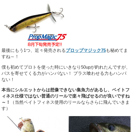
最後にもう1つ、近々発売される
プロップマジック75
も秘めてま
すね～！
僕も初めてプロトを使った時にいきなり50upが釣れたんですが、
バスを寄せてくる力がハンパない！ プラス喰わせる力もハンパ
ない！
本当にシルエットからは想像できない集魚力があるし、ベイトフ
ィネス仕様ではない普通のリールで楽々飛ばせるのが良いですね
～！
（当然ベイトフィネス使用のリールならさらに飛んでいきま
す）