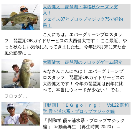
大西健太 琵琶湖・本格秋シーズン突
入！
フェイス87とプロップマジック75で好釣
果！
こんにちは。エバーグリーンプロスタッ
フ、琵琶湖OKガイドサービスの大西健太です！ ここ最近、や
っと秋らしい気候になってきましたね。今年は8月末に来た台
風の影響に ...
大西健太 琵琶湖のフロッグゲーム紹介
みなさんこんにちは！ エバーグリーンプ
ロスタッフ、琵琶湖OKガイドサービスの
大西健太です！ 今年の琵琶湖は例年に比
べて、本当にウィードが少ない！ でも、
フロッグ ...
【動画】「ＥＧ ｇｏｉｎｇ！」 Vol.22 関和
学 霞ヶ浦水系・プロップマジック編
『 関和学 霞ヶ浦水系・プロップマジック
編 』 ≫動画再生 （再生時間 20:20） ...