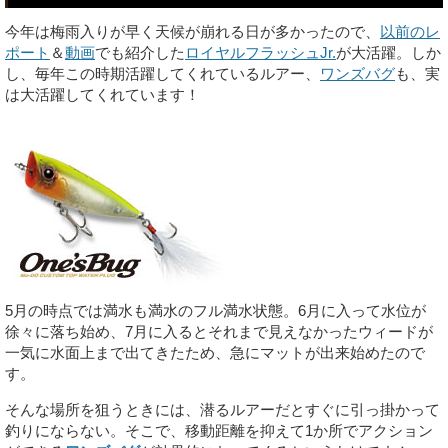
今年は梅雨入りが早く天候が崩れる日が多かったので、
以前のレ
ポート
＆
動画
でも紹介した
ロイヤルフラッシュJr.
が大活躍。しか
し、毎年この時期活躍してくれているルアー、
ワンズバグ
も、実
は大活躍してくれています！
5月の時点では満水も満水のフル満水状態。6月に入って水位が
徐々に落ち始め、7月に入るとそれまで見えなかったウィードが
一気に水面上まで出てきたため、急にマットが出来始めたので
す。
そんな場所を狙うときには、潜るルアーだとすぐに引っ掛かって
釣りにならない。そこで、移動距離を抑えて1か所でアクション