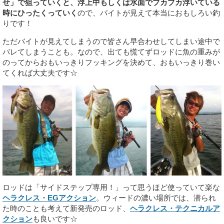
せ」で狙っていくと、浮上中もしくは水面でプカプカ浮いている
時にひったくっていく
ので、バイトが見えて本当におもしろい釣
りです！
ただバイトが見えてしまうので皆さん早合わせしてしまい途中で
バレてしまうことも。なので、出ても慌てずロッドに魚の重みが
のってからおもいっきりフッキングを決めて、おもいっきり巻い
てくれば大丈夫です☆
ロッドは「サイドステップ専用！」って思うほど使っていて楽な
ヘラクレス・EGアクション
。ウィードの濃い場所では、潜られ
た時のことも考えて新発売のロッド、
ヘラクレス・テクニカルア
クション
も良いです☆