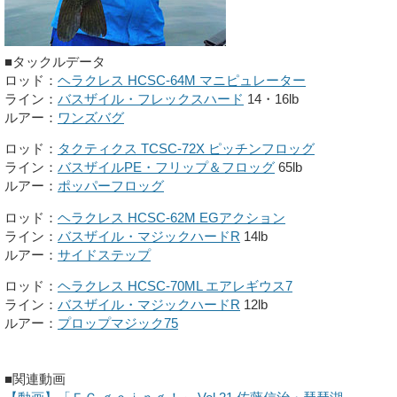
■タックルデータ
ロッド：
ヘラクレス HCSC-64M マニピュレーター
ライン：
バスザイル・フレックスハード
14・16lb
ルアー：
ワンズバグ
ロッド：
タクティクス TCSC-72X ピッチンフロッグ
ライン：
バスザイルPE・フリップ＆フロッグ
65lb
ルアー：
ポッパーフロッグ
ロッド：
ヘラクレス HCSC-62M EGアクション
ライン：
バスザイル・マジックハードR
14lb
ルアー：
サイドステップ
ロッド：
ヘラクレス HCSC-70ML エアレギウス7
ライン：
バスザイル・マジックハードR
12lb
ルアー：
プロップマジック75
■関連動画