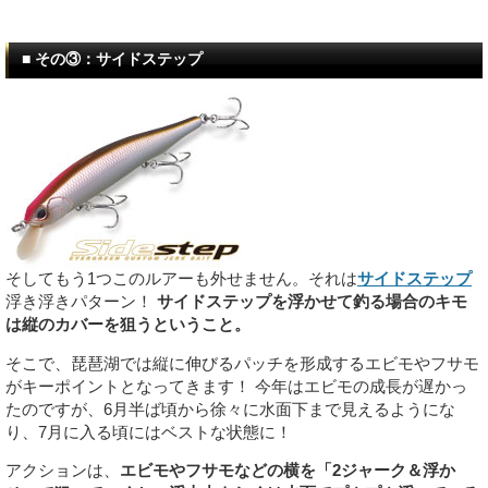
■ その③：サイドステップ
そしてもう1つこのルアーも外せません。それは
サイドステップ
浮き浮きパターン！
サイドステップを浮かせて釣る場合のキモ
は縦のカバーを狙うということ。
そこで、琵琶湖では縦に伸びるパッチを形成するエビモやフサモ
がキーポイントとなってきます！ 今年はエビモの成長が遅かっ
たのですが、6月半ば頃から徐々に水面下まで見えるようにな
り、7月に入る頃にはベストな状態に！
アクションは、
エビモやフサモなどの横を「2ジャーク＆浮か