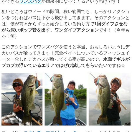
ができる
ワンズバグ
が効果的になってくるというわけです！
狙いどころはウィードの隙間。狭い範囲でも、しっかりアクショ
ンをつければバスは下から飛び出してきます。そのアクションと
は、僕が前々からずっと紹介している釣り方で
1回ダイブさせな
がら深いポップ音を出す、ワンダイブアクション
です！（今年も
か！笑）
このアクションでワンズバグを使うと本当、おもしろいようにデ
カいバスが喰ってきます！完全ベイトについているフィッシュイ
ーター化したデカバスが喰ってくる率が高いので、
水面でギルが
プカプカ浮いているエリアではぜひ試してもらいたい
ですね☆