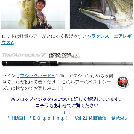
ロッドは軽量ルアーがとにかく投げやすい
ヘラクレス・エアレギ
ウス7
。
ラインは
マジックハードR
12lb。アクションはめちゃ簡
単で、ただ投げて巻くだけ！ このルアーのベストシー
ズンは秋なのでお楽しみに！！
※プロップマジック75について詳しく解説しています。
コチラもあわせてご覧ください
↓↓↓
『【動画】「ＥＧ ｇｏｉｎｇ！」 Vol.21 佐藤信治・琵琶湖』