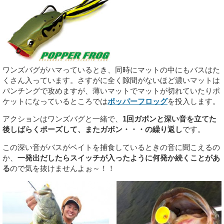
ワンズバグがハマっているとき、同時にマットの中にもバスはた
くさん入っています。さすがに全く隙間がないほど濃いマットは
パンチングで攻めますが、薄いマットでマットが切れていたりポ
ケットになっているところでは
ポッパーフロッグ
を投入します。
アクションはワンズバグと一緒で、
1回ガボンと深い音を立てた
後しばらくポーズして、またガボン・・・の繰り返し
です。
この深い音がバスがベイトを捕食しているときの音に聞こえるの
か、
一発出だしたらスイッチが入ったように何発か続くことがあ
る
ので気を抜けませんよぉ～！！