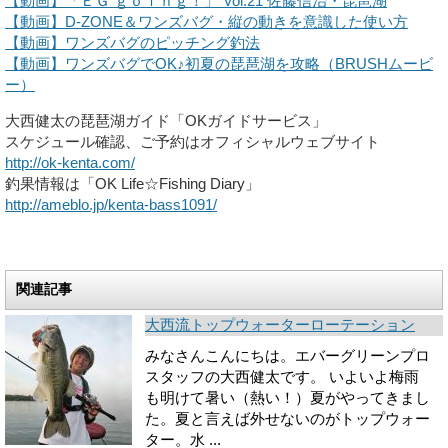
【動画】「ＥＧ ｇｏｉｎｇ！」 Vol.21 佐藤信治・琵琶湖
【動画】D-ZONE＆ワンズバグ・縦の動きを意識した使い方
【動画】ワンズバグのピッチング釣法
【動画】ワンズバグでOK♪初夏の琵琶湖を攻略（BRUSHムービ
ー）
大西健太の琵琶湖ガイド「OKガイドサービス」
スケジュール確認、ご予約はオフィシャルウェブサイト
http://ok-kenta.com/
釣果情報は「OK Life☆Fishing Diary」
http://ameblo.jp/kenta-bass1091/
関連記事
大西流トップウォーターローテーション
みなさんこんにちは。エバーグリーンプロ
スタッフの大西健太です。 いよいよ梅雨
も明けて暑い（熱い！）夏がやってきまし
た。夏と言えば外せないのがトップウォー
ター。水 ...