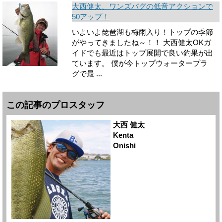
大西健太、ワンズバグの低音アクションで
50アップ！
いよいよ琵琶湖も梅雨入り！トップの季節
がやってきましたね～！！ 大西健太OKガ
イドでも最近はトップ展開で良い釣果が出
ています。 僕が今トップウォータープラ
グで最 ...
この記事のプロスタッフ
大西 健太
Kenta
Onishi