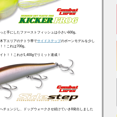
っと手にしたファーストフィッシュは小さい600g。
木下エリアのテトラ帯で
サイドステップ
のボーンモデルを少し
！これは700g。
ト！！これが1,400gでリミット達成！
へチェンジし、ドッグウォークさせ続けていき8発出しました