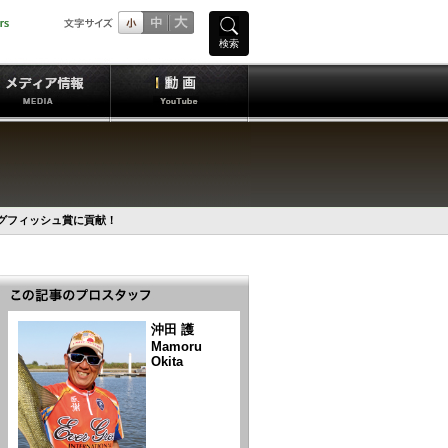
検索
グフィッシュ賞に貢献！
沖田 護
Mamoru
Okita