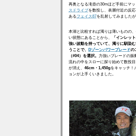
再奥となる滝壺の30mほど手前にマ
スドライブ
を数投し、表層付近の反応
ある
フェイス87
を乱射してみましたが
本湖と比較すれば濁りは薄いものの、
い状態にあることから、
「インレット
強い波動を持っていて、濁りに馴染む
うことで、
Dゾーンパワーブレード
の
（#04）を選択。
力強いブレードの振
流れの中をスローに探り始めて数投目
が消え、
46cm・1,450g
をキャッチ！
ョンが上手くいきました。