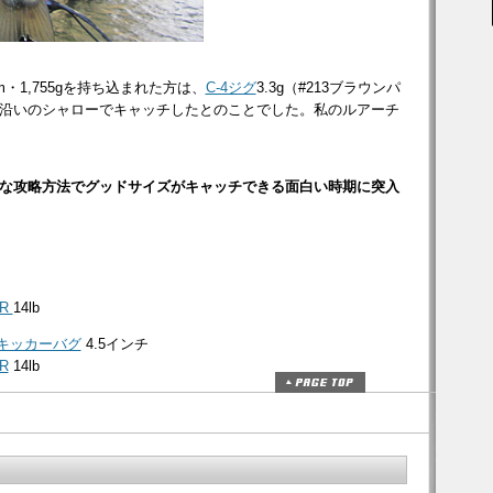
・1,755gを持ち込まれた方は、
C-4ジグ
3.3g（#213ブラウンパ
沿いのシャローでキャッチしたとのことでした。私のルアーチ
な攻略方法でグッドサイズがキャッチできる面白い時期に突入
R
14lb
キッカーバグ
4.5インチ
R
14lb