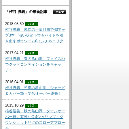
「椎谷 勝義」の最新記事
2018.05.30
椎谷勝義 晩春の千葉河川で40アッ
プ3本 渋い状況下でもバイトを引
き出すボウワーム6インチネコリグ
2017.04.21
椎谷勝義 春の亀山湖 フェイス87
でグッドコンディションをキャッ
チ！
2016.04.01
椎谷勝義 初春の亀山湖 シャッド
＆カバー撃ちで40オーバー連発！
2015.10.29
椎谷勝義 秋の亀山湖 ターンオー
バー時に有効なC-4シュリンプ・ダ
ウンショットリグのスローアプロー
チ