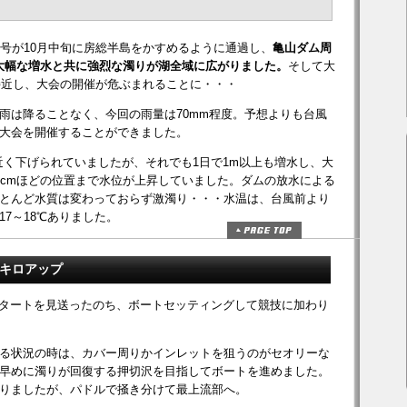
6号が10月中旬に房総半島をかすめるように通過し、
亀山ダム周
、大幅な増水と共に強烈な濁りが湖全域に広がりました。
そして大
が接近し、大会の開催が危ぶまれることに・・・
雨は降ることなく、今回の雨量は70mm程度。予想よりも台風
大会を開催することができました。
近く下げられていましたが、それでも1日で1m以上も増水し、大
0cmほどの位置まで水位が上昇していました。ダムの放水による
とんど水質は変わっておらず激濁り・・・水温は、台風前より
7～18℃ありました。
でキロアップ
のスタートを見送ったのち、ボートセッティングして競技に加わり
る状況の時は、カバー周りかインレットを狙うのがセオリーな
早めに濁りが回復する押切沢を目指してボートを進めました。
りましたが、パドルで掻き分けて最上流部へ。