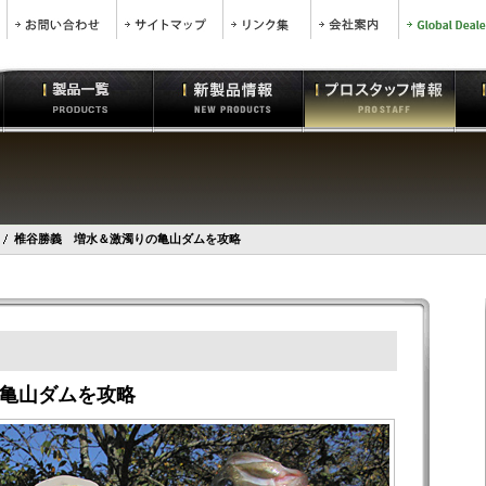
椎谷勝義 増水＆激濁りの亀山ダムを攻略
亀山ダムを攻略