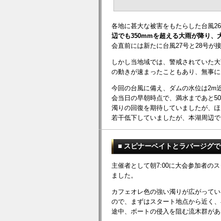
各地に甚大な被害をもたらした台風2
辺でも350mmを超える大雨が降り
会直前には新たに台風27号と28号
しかし当地域では、警戒されていた大
の動きが速まったこともあり、無事に
今回の台風に備え、ダムの水位は2m
会当日の早朝時点で、満水まであと5
濁りの回復を期待していましたが、ほ
若干低下していましたが、本湖周辺で1
■ スピナーベイトとラバージグ
主催者として朝7:00に大会参加者
ました。
カフェオレ色の強い濁りが広がってい
ので、まずはスタート地点から近く、
途中、ボートの侵入を阻む流木群があ