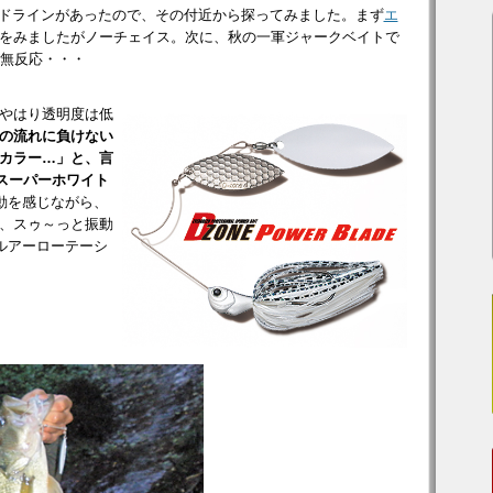
ッドラインがあったので、その付近から探ってみました。まず
エ
をみましたがノーチェイス。次に、秋の一軍ジャークベイトで
無反応・・・
やはり透明度は低
の流れに負けない
カラー…」と、言
スーパーホワイト
動を感じながら、
、スゥ～っと振動
ルアーローテーシ