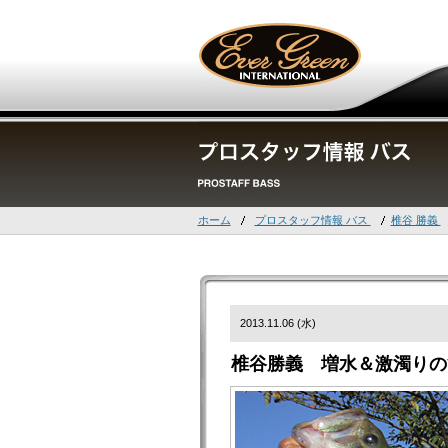
ホーム
プロスタッフ情報 バス
椎谷 勝義
2013.11.06 (水)
椎谷勝義 増水＆激濁りの