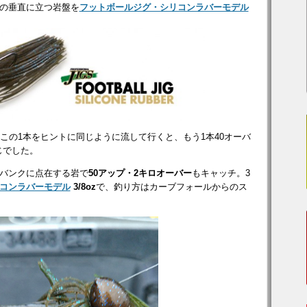
の垂直に立つ岩盤を
フットボールジグ・シリコンラバーモデル
この1本をヒントに同じように流して行くと、もう1本40オーバ
じでした。
バンクに点在する岩で
50アップ・2キロオーバー
もキャッチ。3
コンラバーモデル
3/8oz
で、釣り方はカーブフォールからのス