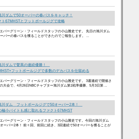
旭川ダムで50オーバーの春バスをキャッチ！
ト67MHSTとフットボールジグで攻略
エバーグリーン・フィールドスタッフの小山雅史です。 先日の旭川ダム
オーバーの春バスを獲ることができたのでご報告します。 ...
旭川ダムで驚異の連続優勝！
MHST×フットボールジグで多数のデカバスを仕留める
エバーグリーン・フィールドスタッフの小山雅史です。 3週連続で開催さ
大会で、4月26日NBCチャプター旭川ダム第1戦準優勝、5月3日第 ...
旭川ダム フットボールジグで50オーバー2本！
極小バイトも感じ取れるファクト67MHST
エバーグリーン・フィールドスタッフの小山雅史です。今回の旭川ダム
0オーバー2本！ 前々回、前回に続き、3回連続で50オーバーを獲ることが