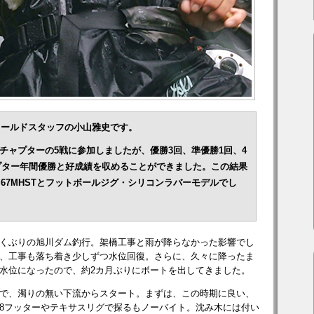
ィールドスタッフの小山雅史です。
Cチャプターの5戦に参加しましたが、優勝3回、準優勝1回、4
プター年間優勝と好成績を収めることができました。この結果
67MHSTとフットボールジグ・シリコンラバーモデルでし
くぶりの旭川ダム釣行。架橋工事と雨が降らなかった影響でし
、工事も落ち着き少しずつ水位回復。さらに、久々に降ったま
水位になったので、約2カ月ぶりにボートを出してきました。
で、濁りの無い下流からスタート。まずは、この時期に良い、
8フッターやテキサスリグで探るもノーバイト。沈み木には付い