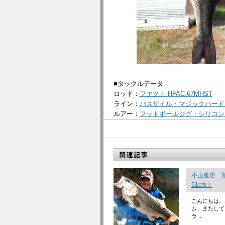
■タックルデータ
ロッド：
ファクト HFAC-67MHST
ライン：
バスザイル・マジックハード
ルアー：
フットボールジグ・シリコン
小山雅史 旭
51cm！
こんにちは。
ム、またして
ラ ...