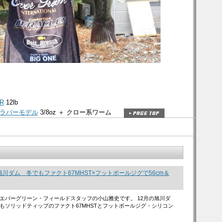
R
12lb
ラバーモデル
3/8oz ＋ クロー系ワーム
川ダム 冬でもファクト67MHST×フットボールジグで56cm＆
エバーグリーン・フィールドスタッフの小山雅史です。 12月の旭川ダ
もソリッドティップのファクト67MHSTとフットボールジグ・シリコン