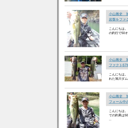
小山雅史 
岩盤をファク
こんにちは。
の釣行で50
小山雅史 
ファクト67
こんにちは。
れた旭川ダムの
小山雅史 
フォール中の
こんにちは。
での釣果は5
...