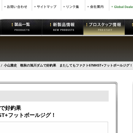
小山雅史 晩秋の旭川ダムで好釣果 またしてもファクト67MHST+フットボールジグ！
ムで好釣果
ST+フットボールジグ！