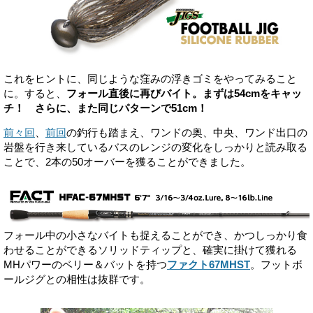
これをヒントに、同じような窪みの浮きゴミをやってみること
に。すると、
フォール直後に再びバイト。まずは54cmをキャッ
チ！ さらに、また同じパターンで51cm！
前々回
、
前回
の釣行も踏まえ、ワンドの奥、中央、ワンド出口の
岩盤を行き来しているバスのレンジの変化をしっかりと読み取る
ことで、2本の50オーバーを獲ることができました。
フォール中の小さなバイトも捉えることができ、かつしっかり食
わせることができるソリッドティップと、確実に掛けて獲れる
MHパワーのベリー＆バットを持つ
ファクト67MHST
。フットボ
ールジグとの相性は抜群です。