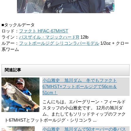
■タックルデータ
ロッド：
ファクト HFAC-67MHST
ライン：
バスザイル・マジックハードR
12lb
ルアー：
フットボールジグ シリコンラバーモデル
1/2oz + クロー
系ワーム
関連記事
小山雅史 旭川ダム 冬でもファクト
67MHST×フットボールジグで56cm＆
51cm！
こんにちは。エバーグリーン・フィールド
スタッフの小山雅史です。 12月の旭川ダ
ム、またしてもソリッドティップのファク
ト67MHSTとフットボールジグ・シリコンラ ...
小山雅史 旭川ダムで50オーバーの春バス