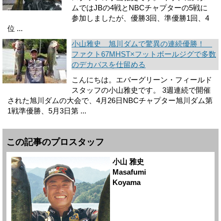
ムではJBの4戦とNBCチャプターの5戦に
参加しましたが、優勝3回、準優勝1回、4
位 ...
小山雅史 旭川ダムで驚異の連続優勝！
ファクト67MHST×フットボールジグで多数
のデカバスを仕留める
こんにちは。エバーグリーン・フィールド
スタッフの小山雅史です。 3週連続で開催
された旭川ダムの大会で、4月26日NBCチャプター旭川ダム第
1戦準優勝、5月3日第 ...
この記事のプロスタッフ
小山 雅史
Masafumi
Koyama