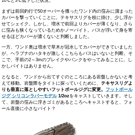
10℃と3℃低下した状況。
まずは前回釣行で50オーバーを獲ったワンド内の窪みに溜まった
カバーを撃っていくことに。テキサスリグを枝に掛け、少し浮か
せてシェイク。しかし、増水で前回よりカバーが薄くなり、さら
に窪みも狭くなっているためかノーバイト。バスが浮いて身を寄
せるほどカバーが濃くないと判断しました。
一方、ワンド奥は増水で草木が冠水してカバーができていました
が、ヘラブナのハタキが激しくこちらもバスはいないと判断。そ
こで、手前の2～3mのブレイクやバンクをやってみることに。し
かしバイトはありません。
となると、ワンドから出てすぐのところにある岩盤しかないと考
えて移動。岩盤際をタイトに探っていくために、
テキサスリグよ
りも垂直に落としやすいフットボールジグに変更。
フットボール
ジグ シリコンラバーモデル
1/2oz
をキャストしていきます。そし
て、岩盤の窪みに浮きゴミがあるところへキャストすると、フォ
ール直後に小さなバイト？