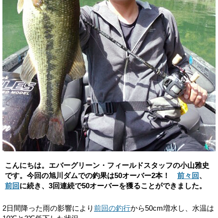
こんにちは。エバーグリーン・フィールドスタッフの小山雅史
です。今回の旭川ダムでの釣果は50オーバー2本！
前々回
、
前回
に続き、3回連続で50オーバーを獲ることができました。
2日間降った雨の影響により
前回の釣行
から50cm増水し、水温は