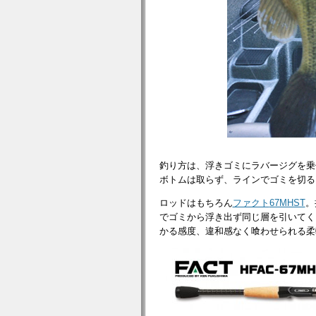
釣り方は、浮きゴミにラバージグを乗
ボトムは取らず、ラインでゴミを切る
ロッドはもちろん
ファクト
67MHST
。
でゴミから浮き出ず同じ層を引いてく
かる感度、違和感なく喰わせられる柔