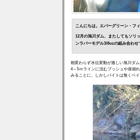
こんにちは。エバーグリーン・フ
12
月の旭川ダム、またしてもソリ
ンラバーモデル
3/8oz
の組み合わせ
相変わらず水位変動が激しい旭川ダム
4
～
5
ｍラインに沈むブッシュや崖崩れ
みることに。しかしバイトは無くベイ