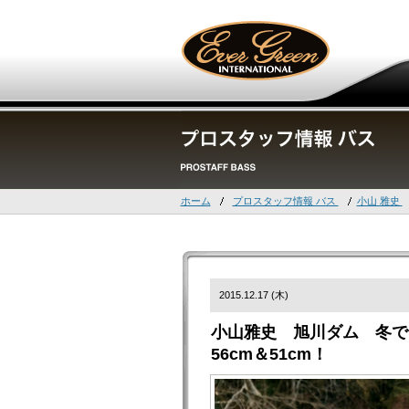
ホーム
プロスタッフ情報 バス
小山 雅史
2015.12.17 (木)
小山雅史 旭川ダム 冬でも
56cm＆51cm！