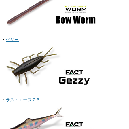
・
ゲジー
・
ラストエース７５