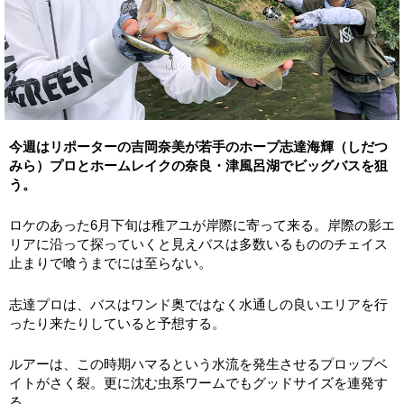
今週はリポーターの吉岡奈美が若手のホープ志達海輝（しだつ
みら）プロとホームレイクの奈良・津風呂湖でビッグバスを狙
う。
ロケのあった6月下旬は稚アユが岸際に寄って来る。岸際の影エ
リアに沿って探っていくと見えバスは多数いるもののチェイス
止まりで喰うまでには至らない。
志達プロは、バスはワンド奥ではなく水通しの良いエリアを行
ったり来たりしていると予想する。
ルアーは、この時期ハマるという水流を発生させるプロップベ
イトがさく裂。更に沈む虫系ワームでもグッドサイズを連発す
る。