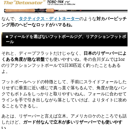
なんで、
タクティクス・ディトネーター
のような
対カバーピッチ
ング用のヘビーなロッドがハマるね。
■ フィールドを選ばないフットボールジグ、リアクションフットボ
ール
それと、ディープフラットだけじゃなく、
日本のリザーバーによ
くある角度が急な岩盤
でも使いやすいね。冬の合川ダムでは1oz
のリアクションフットボールで1日30匹近く釣ったこともある
よ。
フットボールヘッドの特徴として、手前にスライドフォールした
りせずに垂直に近い感じで真っ直ぐ落ちるんで、角度が急なバン
クでもボトムをしっかりと取りやすいねん。フォールに合わせて
ラインを手で引き出しながら落としていけば、よりタイトに攻め
ることもできるし。
あとは、リザーバーと言えば立木。アメリカロケのところでも話
したけど、
ガード付なんで立木が多いリザーバーでも使いやす
い。