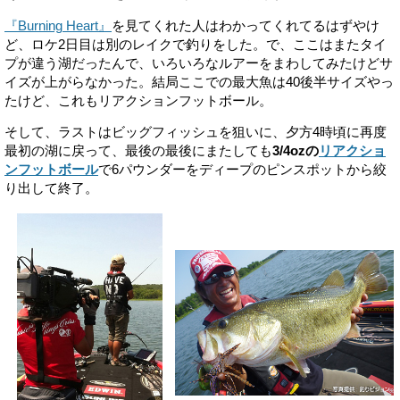
『Burning Heart』
を見てくれた人はわかってくれてるはずやけ
ど、ロケ2日目は別のレイクで釣りをした。で、ここはまたタイ
プが違う湖だったんで、いろいろなルアーをまわしてみたけどサ
イズが上がらなかった。結局ここでの最大魚は40後半サイズやっ
たけど、これもリアクションフットボール。
そして、ラストはビッグフィッシュを狙いに、夕方4時頃に再度
最初の湖に戻って、最後の最後にまたしても
3/4ozの
リアクショ
ンフットボール
で6パウンダーをディープのピンスポットから絞
り出して終了。