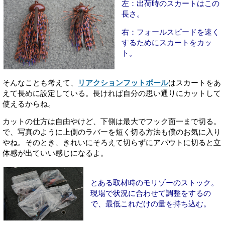
左：出荷時のスカートはこの
長さ。
右：フォールスピードを速く
するためにスカートをカッ
ト。
そんなことも考えて、
リアクションフットボール
はスカートをあ
えて長めに設定している。長ければ自分の思い通りにカットして
使えるからね。
カットの仕方は自由やけど、下側は最大でフック面一まで切る。
で、写真のように上側のラバーを短く切る方法も僕のお気に入り
やね。そのとき、きれいにそろえて切らずにアバウトに切ると立
体感が出ていい感じになるよ。
とある取材時のモリゾーのストック。
現場で状況に合わせて調整をするの
で、最低これだけの量を持ち込む。