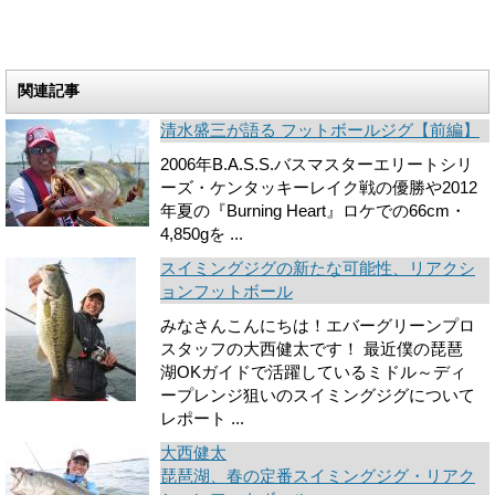
関連記事
清水盛三が語る フットボールジグ【前編】
2006年B.A.S.S.バスマスターエリートシリ
ーズ・ケンタッキーレイク戦の優勝や2012
年夏の『Burning Heart』ロケでの66cm・
4,850gを ...
スイミングジグの新たな可能性、リアクシ
ョンフットボール
みなさんこんにちは！エバーグリーンプロ
スタッフの大西健太です！ 最近僕の琵琶
湖OKガイドで活躍しているミドル～ディ
ープレンジ狙いのスイミングジグについて
レポート ...
大西健太
琵琶湖、春の定番スイミングジグ・リアク