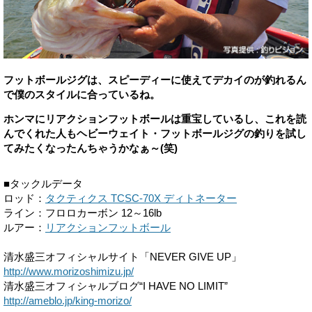
フットボールジグは、スピーディーに使えてデカイのが釣れるん
で僕のスタイルに合っているね。
ホンマにリアクションフットボールは重宝しているし、これを読
んでくれた人もヘビーウェイト・フットボールジグの釣りを試し
てみたくなったんちゃうかなぁ～(笑)
■タックルデータ
ロッド：
タクティクス TCSC-70X ディトネーター
ライン：フロロカーボン 12～16lb
ルアー：
リアクションフットボール
清水盛三オフィシャルサイト「NEVER GIVE UP」
http://www.morizoshimizu.jp/
清水盛三オフィシャルブログ“I HAVE NO LIMIT”
http://ameblo.jp/king-morizo/