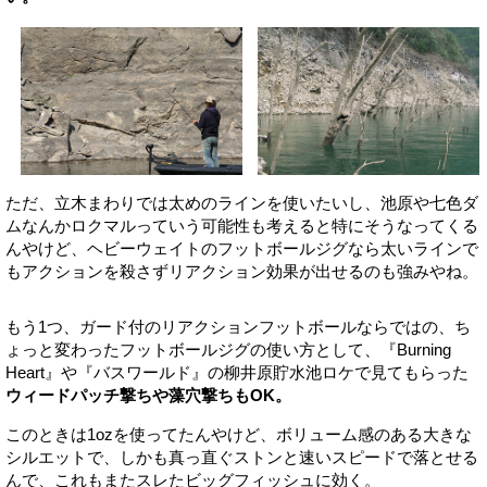
ただ、立木まわりでは太めのラインを使いたいし、池原や七色ダ
ムなんかロクマルっていう可能性も考えると特にそうなってくる
んやけど、ヘビーウェイトのフットボールジグなら太いラインで
もアクションを殺さずリアクション効果が出せるのも強みやね。
もう1つ、ガード付のリアクションフットボールならではの、ち
ょっと変わったフットボールジグの使い方として、『Burning
Heart』や『バスワールド』の柳井原貯水池ロケで見てもらった
ウィードパッチ撃ちや藻穴撃ちもOK。
このときは1ozを使ってたんやけど、ボリューム感のある大きな
シルエットで、しかも真っ直ぐストンと速いスピードで落とせる
んで、これもまたスレたビッグフィッシュに効く。