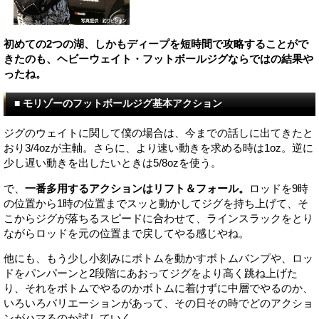
初めての2つの湖、しかもディープを短時間で攻略することがで
きたのも、ヘビーウェイト・フットボールジグならではの結果や
ったね。
■ モリゾーのフットボールジグ基本アクション
ジグのウェイトに関して僕の場合は、今までの話しに出てきたと
おり3/4ozが主軸。さらに、より速い動きを求める時は1oz。逆に
少し遅い動きを出したいときは5/8ozを使う。
で、
一番多用するアクションはリフト＆フォール。
ロッドを9時
の位置から1時の位置までスッと動かしてジグを持ち上げて、そ
こからジグが落ちるスピードに合わせて、ラインスラックをとり
ながらロッドを元の位置まで戻してやる感じやね。
他にも、もう少し小刻みにボトムを動かすボトムバンプや、ロッ
ドをパンパーンと2段階にあおってジグをより高く跳ね上げた
り、それをボトムでやるのかボトムに着けずに中層でやるのか、
いろいろバリエーションがあって、その日その時でどのアクショ
ンがハマるのか試していく。