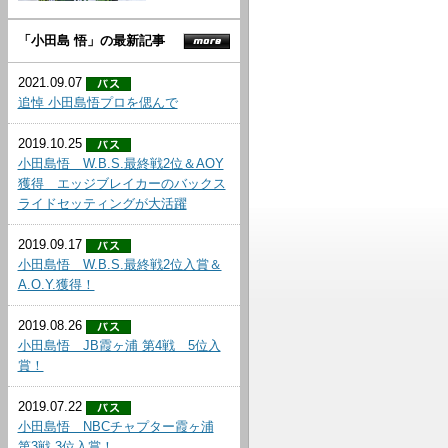
「小田島 悟」の最新記事
2021.09.07
追悼 小田島悟プロを偲んで
2019.10.25
小田島悟 W.B.S.最終戦2位＆AOY
獲得 エッジブレイカーのバックス
ライドセッティングが大活躍
2019.09.17
小田島悟 W.B.S.最終戦2位入賞＆
A.O.Y.獲得！
2019.08.26
小田島悟 JB霞ヶ浦 第4戦 5位入
賞！
2019.07.22
小田島悟 NBCチャプター霞ヶ浦
第3戦 3位入賞！