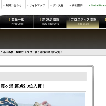
小田島悟 NBCチャプター霞ヶ浦 第3戦 3位入賞！
霞ヶ浦 第3戦 3位入賞！