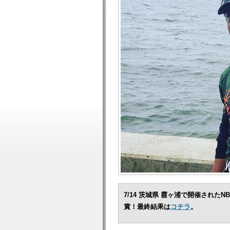
7/14 茨城県 霞ヶ浦で開催された
賞！最終結果は
コチラ
。