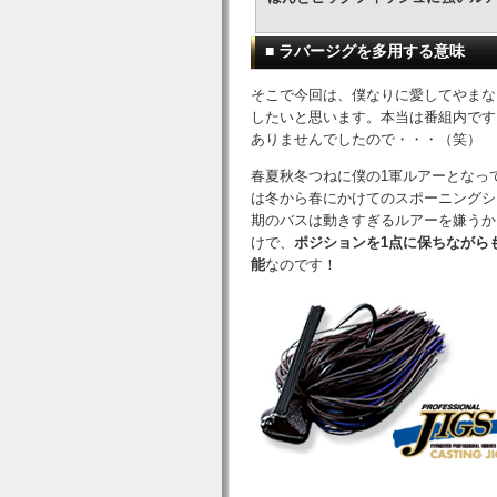
■ ラバージグを多用する意味
そこで今回は、僕なりに愛してやまな
したいと思います。本当は番組内です
ありませんでしたので・・・（笑）
春夏秋冬つねに僕の1軍ルアーとなっ
は冬から春にかけてのスポーニングシ
期のバスは動きすぎるルアーを嫌うか
けで、
ポジションを1点に保ちながら
能
なのです！