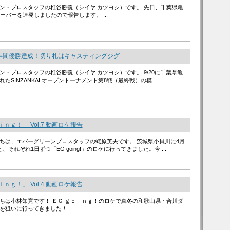
ン・プロスタッフの椎谷勝義（シイヤ カツヨシ）です。 先日、千葉県亀
ーバーを連発しましたので報告します。 ...
年間優勝達成！切り札はキャスティングジグ
ン・プロスタッフの椎谷勝義（シイヤ カツヨシ）です。 9/20に千葉県亀
たSINZANKAI オープントーナメント第8戦（最終戦）の模 ...
ｎｇ！」 Vol.7 動画ロケ報告
ちは、エバーグリーンプロスタッフの蛯原英夫です。 茨城県小貝川に4月
、それぞれ1日ずつ「EG going!」のロケに行ってきました。今 ...
ｎｇ！」 Vol.4 動画ロケ報告
ちは小林知寛です！ ＥＧ ｇｏｉｎｇ！のロケで真冬の和歌山県・合川ダ
狙いに行ってきました！ ...