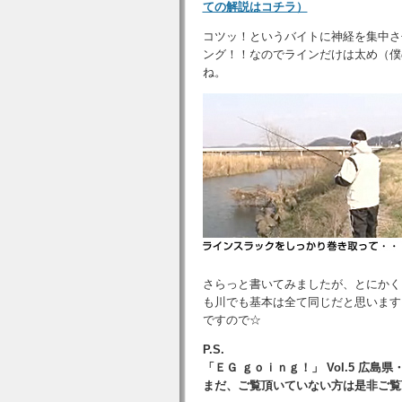
ての解説はコチラ）
コツッ！というバイトに神経を集中さ
ング！！なのでラインだけは太め（僕の
ね。
さらっと書いてみましたが、とにかく
も川でも基本は全て同じだと思います
ですので☆
P.S.
「ＥＧ ｇｏｉｎｇ！」 Vol.5 
まだ、ご覧頂いていない方は是非ご覧