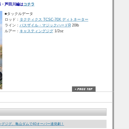
島県・芦田川編は
コチラ
■タックルデータ
ロッド：
タクティクス TCSC-70X ディトネーター
ライン：
バスザイル・マジックハードR
20lb
ルアー：
キャスティングジグ
1/2oz
ングジグ、亀山ダムで40オーバー連発劇！