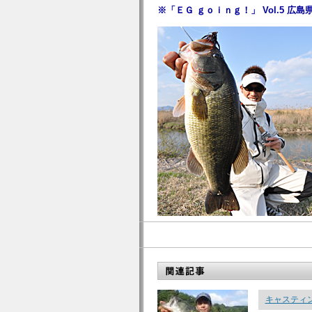
※「ＥＧ ｇｏｉｎｇ！」 Vol.5 広
キャスティ