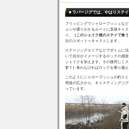
■ ラバージグでは、やはりステ
フリッピングでシャローブッシュなど
ョンや通りかかるルートに直接キャス
イ。
（このシェイク後のステイで食う
次のスポットへキャストします。
ステージングエリアなどでボトムに沈
いて自分がイメージするロックの感覚
シェイクを加えます。その後同じくス
す！）
食わなければロックを乗り越え
このようにシャローブッシュの釣りと
用途の広さから、キャスティングジグ
っています。